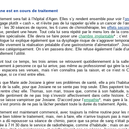
ne est en cours de traitement
itement sera fait à l’hôpital d’Agen. Elles s’y rendent ensemble pour voir l’
on
gage plutôt « cash », et n’évite pas de lui rappeler qu’elle a un cancer de l’œ
 : les 30 séances de rayons, les 6 cures de chimiothérapie, les
effets secon
e, pendant une heure. Tout cela lui sera répété par le menu lors de la con
ière spécialisée. Elle devra se faire poser une
chambre implantable
* ; c’est
logue lui explique également que sa dysphagie risque de s’aggraver temporair
lle vivement la réalisation préalable d’une gastrostomie d’alimentation*. Jos
use catégoriquement. On s’en passera donc. Elle refuse également l’aide d’un
llement l’utilité.
nt tout ce temps, les trois amies se retrouvent quotidiennement à la salle
uement à personne ce qui lui arrive, pas même au professionnel qui gère la sal
e espacera ses venues, mais n’en connaîtra pas la raison, et ce n’est ni Ch
que, si ce n’est entre elles.
 que Marie aide Josiane à gérer ses problèmes de santé, elle a pris l’habit
t de la salle, pour que Josiane ne se sente pas trop seule. Elles papotent to
 rentre chez elle. Thomas, son mari, trouve que, comme à son habitude, sa
lle gentiment de ne pas trop s’investir affectivement dans cette histoire. 
se laisse vampiriser par Josiane. D’accord pour l’
empathie
*, mais gare à la
 s’est promis de ne pas la lâcher pendant toute la durée du traitement. Après,
aitement est maintenant commencé, avec toujours la même routine pour les r
 bien tolérer le traitement, mais, rien à faire, elle n’arrive toujours pas à m
n a dû repousser sa séance de chimio, parce que sa prise de sang n’était pas
e à 7 H 30 dans le service de radiothérapie, comme d’habitude ; mais on avait