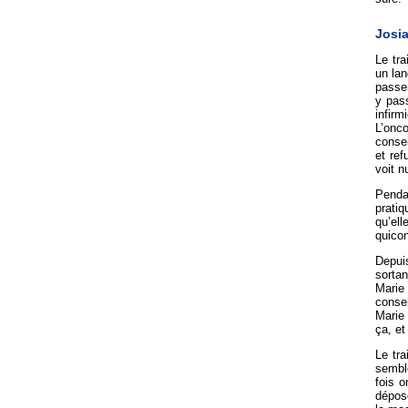
Josia
Le tra
un lan
passer
y pass
infirm
L’onco
consei
et ref
voit nu
Penda
pratiq
qu’ell
quicon
Depuis
sortan
Marie
consei
Marie 
ça, et
Le tr
semble
fois o
déposé