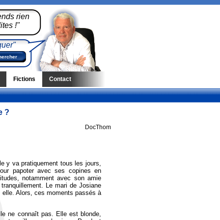
ends rien
tes !"
quer"
Fictions
Contact
e ?
DocThom
e y va pratiquement tous les jours,
 pour papoter avec ses copines en
abitudes, notamment avec son amie
 tranquillement. Le mari de Josiane
z elle. Alors, ces moments passés à
.
le ne connaît pas. Elle est blonde,