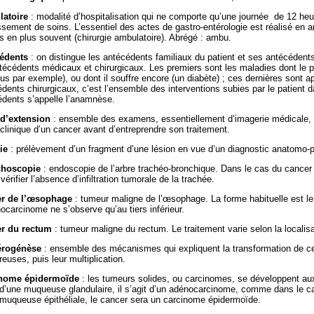
atoire
: modalité d’hospitalisation qui ne comporte qu’une journée de 12 
ssement de soins. L’essentiel des actes de gastro-entérologie est réalisé en a
s en plus souvent (chirurgie ambulatoire). Abrégé : ambu.
édents
: on distingue les antécédents familiaux du patient et ses antécédent
técédents médicaux et chirurgicaux. Les premiers sont les maladies dont le pa
tus par exemple), ou dont il souffre encore (un diabète) ; ces dernières sont 
dents chirurgicaux, c’est l’ensemble des interventions subies par le patient d
édents s’appelle l’anamnèse.
 d’extension
: ensemble des examens, essentiellement d’imagerie médicale, q
clinique d’un cancer avant d’entreprendre son traitement.
ie
: prélèvement d’un fragment d’une lésion en vue d’un diagnostic anatomo-p
choscopie
: endoscopie de l’arbre trachéo-bronchique. Dans le cas du cancer
 vérifier l’absence d’infiltration tumorale de la trachée.
r de l’œsophage
: tumeur maligne de l’œsophage. La forme habituelle est l
ocarcinome ne s’observe qu’au tiers inférieur.
r du rectum
: tumeur maligne du rectum. Le traitement varie selon la localisa
érogénèse
: ensemble des mécanismes qui expliquent la transformation de ce
euses, puis leur multiplication.
nome épidermoïde
: les tumeurs solides, ou carcinomes, se développent a
 d’une muqueuse glandulaire, il s’agit d’un adénocarcinome, comme dans le cas
muqueuse épithéliale, le cancer sera un carcinome épidermoïde.