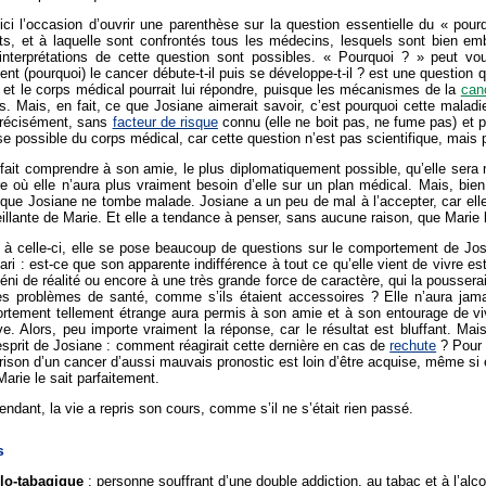
ici l’occasion d’ouvrir une parenthèse sur la question essentielle du « pour
ts, et à laquelle sont confrontés tous les médecins, lesquels sont bien em
interprétations de cette question sont possibles. « Pourquoi ? » peut vo
t (pourquoi) le cancer débute-t-il puis se développe-t-il ? est une question 
 et le corps médical pourrait lui répondre, puisque les mécanismes de la
can
. Mais, en fait, ce que Josiane aimerait savoir, c’est pourquoi cette malad
 précisément, sans
facteur de risque
connu (elle ne boit pas, ne fume pas) et p
e possible du corps médical, car cette question n’est pas scientifique, mais
fait comprendre à son amie, le plus diplomatiquement possible, qu’elle sera
 où elle n’aura plus vraiment besoin d’elle sur un plan médical. Mais, bie
que Josiane ne tombe malade. Josiane a un peu de mal à l’accepter, car elle 
illante de Marie. Et elle a tendance à penser, sans aucune raison, que Marie lu
 à celle-ci, elle se pose beaucoup de questions sur le comportement de Jos
ri : est-ce que son apparente indifférence à tout ce qu’elle vient de vivre e
éni de réalité ou encore à une très grande force de caractère, qui la pousse
es problèmes de santé, comme s’ils étaient accessoires ? Elle n’aura jam
rtement tellement étrange aura permis à son amie et à son entourage de vi
e. Alors, peu importe vraiment la réponse, car le résultat est bluffant. Mais
esprit de Josiane : comment réagirait cette dernière en cas de
rechute
? Pour l
rison d’un cancer d’aussi mauvais pronostic est loin d’être acquise, même si e
Marie le sait parfaitement.
endant, la vie a repris son cours, comme s’il ne s’était rien passé.
s
lo-tabagique
: personne souffrant d’une double addiction, au tabac et à l’alco