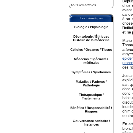
Depui
Tous les articles
chez e
avant 
cance
Les thématiques
à sa c
chose
Biologie / Physiologie
l’init
et ne 
Déontologie / Éthique /
Histoire de la médecine
Marie
Thoma
attend
Cellules / Organes / Tissus
moyen
épide
Médecins / Spécialités
pronos
médicales
des h
Symptômes / Syndromes
Josian
explic
Maladies / Patients /
sait q
Pathologie
donc d
donc 
Thérapeutique /
habit
Traitements
discut
lourd
Bénéfice / Responsabilité /
chimi
Risques
centr
Gouvernance sanitaire /
En at
Instances
bronc
décisi