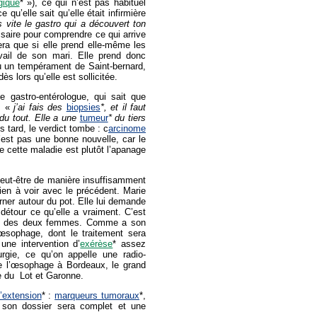
gique
* »), ce qui n’est pas habituel
 qu’elle sait qu’elle était infirmière
s vite le gastro qui a découvert ton
essaire pour comprendre ce qui arrive
fera que si elle prend elle-même les
vail de son mari. Elle prend donc
eu un tempérament de Saint-bernard,
 lors qu’elle est sollicitée.
Le gastro-entérologue, qui sait que
 : «
j’ai fais des
biopsies
*, et il faut
 du tout. Elle a une
tumeur
* du tiers
s tard, le verdict tombe : c
arcinome
est pas une bonne nouvelle, car le
e cette maladie est plutôt l’apanage
peut-être de manière insuffisamment
ien à voir avec le précédent. Marie
ner autour du pot. Elle lui demande
détour ce qu’elle a vraiment. C’est
ion des deux femmes. Comme a son
œsophage, dont le traitement sera
une intervention d’
exérèse
* assez
urgie, ce qu’on appelle une radio-
 de l’œsophage à Bordeaux, le grand
re du Lot et Garonne.
d’extension
* :
marqueurs tumoraux
*,
s, son dossier sera complet et une