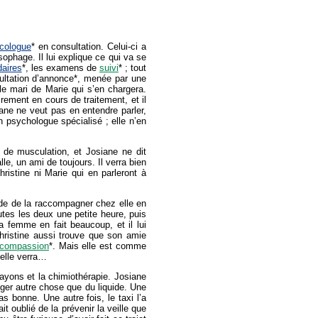
cologue
* en consultation. Celui-ci a
sophage. Il lui explique ce qui va se
daires
*, les examens de
suivi
* ; tout
sultation d’annonce*, menée par une
 le mari de Marie qui s’en chargera.
ement en cours de traitement, et il
iane ne veut pas en entendre parler,
 psychologue spécialisé ; elle n’en
 de musculation, et Josiane ne dit
le, un ami de toujours. Il verra bien
ristine ni Marie qui en parleront à
ude de la raccompagner chez elle en
utes les deux une petite heure, puis
 femme en fait beaucoup, et il lui
Christine aussi trouve que son amie
compassion
*. Mais elle est comme
 elle verra…
ayons et la chimiothérapie. Josiane
anger autre chose que du liquide. Une
 bonne. Une autre fois, le taxi l’a
 oublié de la prévenir la veille que