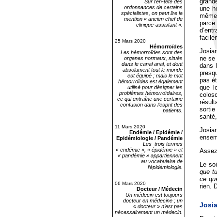
grand
Sur l’en-tête des
ordonnances de certains
une h
spécialistes, on peut lire la
même p
mention « ancien chef de
parce 
clinique-assistant ».
d’ent
facile
25 Mars 2020
Hémorroïdes
Josian
Les hémorroïdes sont des
ne se 
organes normaux, situés
dans le canal anal, et dont
dans l
absolument tout le monde
presq
est équipé ; mais le mot
pas é
hémorroïdes est également
que l
utilisé pour désigner les
problèmes hémorroïdaires,
colos
ce qui entraîne une certaine
résult
confusion dans l’esprit des
sorti
patients.
santé,
11 Mars 2020
Josia
Endémie / Epidémie /
ensemb
Epidémiologie / Pandémie
Les trois termes
« endémie », « épidémie » et
Assez 
« pandémie » appartiennent
au vocabulaire de
Le soi
l’épidémiologie.
que tu
ce que
06 Mars 2020
rien. 
Docteur / Médecin
Un médecin est toujours
docteur en médecine ; un
Josi
« docteur » n’est pas
nécessairement un médecin.