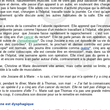
e et mince, naturellement musclée. Elle ne vient pas pour bavasser mais po
eure et demie, elle passe d’un appareil à un autre, en soulevant des charg
as à faire bouger. Elle adore ces moments d’activité physique qui la défoule
que son mari, chirurgien à l’hôpital, travaille toute la journée. Ce n’est qu’
raînement qu’elle discute avec les autres habituées de la salle. Elle est
ment.
e a envie de la connaître et l’aborde rapidement. Elle apprend que l’inconnu
présente jamais comme l’épouse d’un médecin travaillant à l’hôpital, elle po
a région pour que Josiane fasse rapidement le rapprochement : c’est son ma
ue cinq ans d’un
cancer
du rectum*. Elle ne parle jamais de son opération, qu
té suivie de
chimiothérapie
*. Du coup Josiane a mis cet épisode de sa vie da
ors des contrôles*. Et justement, le prochain et dernier contrôle est pr
copie* est normale, elle pourra être considérée comme
guérie
*, cinq ans a
at de cette coloscopie, elle est censée être en rémission*, mais dans sa têt
e de l’hôpital, une semaine après son opération. Elle n’est pas du genre à
 et encore moins à en parler autour d’elle, contrairement à la plupart des gens
ne, Christine et Marie deviennent vite amies, mais cette amitié se limite,
le à la salle de musculation.
vite Josiane dit à Marie : «
tu sais, c’est ton mari qui m’a opérée il y a
cinq
r, pendant le dîner, Marie dit à Thomas, son mari : «
J’ai fait la connaissan
 as opérée il y a cinq ans d’un cancer du rectum. Elle ne tarit pas d’éloge su
 tu te souviens d’elle ?
». Marie sait que Thomas n’a pas une grande mémoir
Du coup, il consultera son dossier pour se le remettre en mémoire.
ane est dysphagique