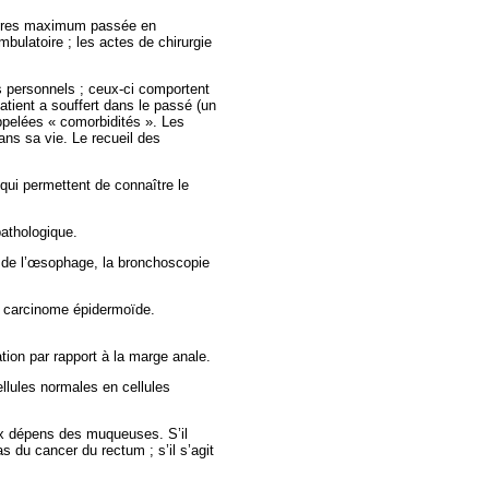
heures maximum passée en
mbulatoire ; les actes de chirurgie
s personnels ; ceux-ci comportent
tient a souffert dans le passé (un
appelées « comorbidités ». Les
ans sa vie. Le recueil des
ui permettent de connaître le
athologique.
 de l’œsophage, la bronchoscopie
e carcinome épidermoïde.
tion par rapport à la marge anale.
llules normales en cellules
ux dépens des muqueuses. S’il
 du cancer du rectum ; s’il s’agit