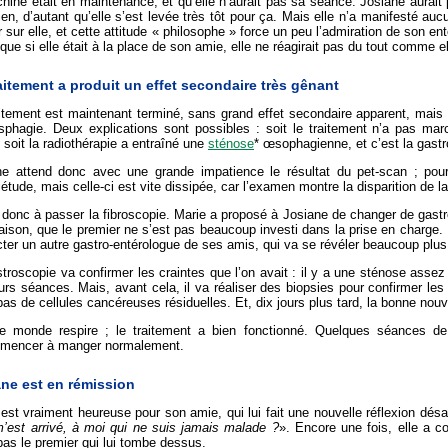
hine était en maintenance, et qu’elle n’aurait pas sa séance. Josiane aurait pu
ien, d’autant qu’elle s’est levée très tôt pour ça. Mais elle n’a manifesté 
r sur elle, et cette attitude « philosophe » force un peu l’admiration de son en
 que si elle était à la place de son amie, elle ne réagirait pas du tout comme el
aitement a produit un effet secondaire très gênant
itement est maintenant terminé, sans grand effet secondaire apparent, mais 
sphagie. Deux explications sont possibles : soit le traitement n’a pas mar
; soit la radiothérapie a entraîné une
sténose
* œsophagienne, et c’est la gastr
ne attend donc avec une grande impatience le résultat du pet-scan ; pour
iétude, mais celle-ci est vite dissipée, car l’examen montre la disparition de la
donc à passer la fibroscopie. Marie a proposé à Josiane de changer de gastro-
aison, que le premier ne s’est pas beaucoup investi dans la prise en charge
ter un autre gastro-entérologue de ses amis, qui va se révéler beaucoup plus 
troscopie va confirmer les craintes que l’on avait : il y a une sténose assez im
urs séances. Mais, avant cela, il va réaliser des biopsies pour confirmer les
pas de cellules cancéreuses résiduelles. Et, dix jours plus tard, la bonne nou
le monde respire ; le traitement a bien fonctionné. Quelques séances de 
mencer à manger normalement.
ne est en rémission
est vraiment heureuse pour son amie, qui lui fait une nouvelle réflexion dés
m’est arrivé, à moi qui ne suis jamais malade ?
». Encore une fois, elle a 
pas le premier qui lui tombe dessus.