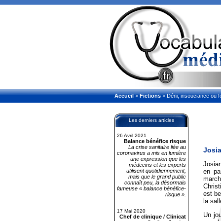
Accueil
>
Fictions
> Déni, insouciance ou f
Les derniers articles
26 Avril 2021
Balance bénéfice risque
La crise sanitaire liée au
Josia
coronavirus a mis en lumière
une expression que les
Josian
médecins et les experts
utilisent quotidiennement,
en pa
mais que le grand public
march
connaît peu, la désormais
Christ
fameuse « balance bénéfice-
est be
risque ».
la sal
17 Mai 2020
Un jou
Chef de clinique / Clinicat