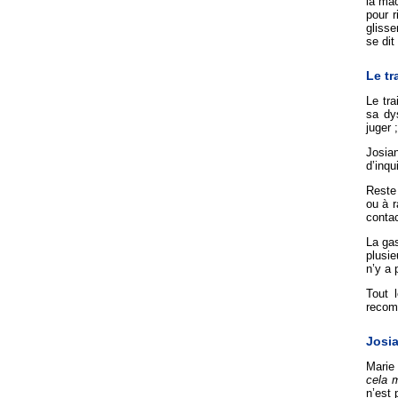
la mac
pour r
glisse
se dit
Le tr
Le tra
sa dy
juger 
Josia
d’inqu
Reste 
ou à r
contac
La gas
plusie
n’y a 
Tout 
recom
Josia
Marie 
cela 
n’est 