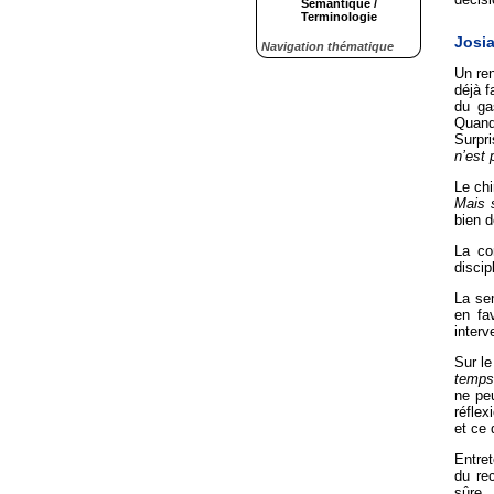
Sémantique /
Terminologie
Josia
Navigation thématique
Un re
déjà f
du ga
Quand 
Surpr
n’est 
Le ch
Mais 
bien d
La co
discip
La sem
en fa
interv
Sur le
temps,
ne peu
réflex
et ce 
Entret
du re
sûre.