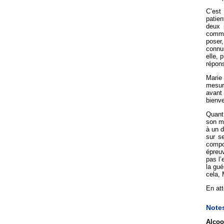
C’est 
patien
deux 
commen
poser,
connus
elle,
répons
Marie 
mesure
avant 
bienve
Quant
son ma
à un d
sur s
compo
épreuv
pas l’
la gué
cela, 
En att
Note
Alcoo