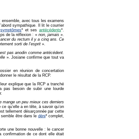
nt ensemble, avec tous les examens
’abord sympathique. Il lit le courrier
s
symptômes
* et ses
antécédents
*.
ps de la réflexion : «
non, jamais
».
cancer du rectum il y a cinq ans. Ce
tement sorti de l’esprit
».
n’est pas anodin comme antécédent.
elle
». Josiane confirme que tout va
dossier en réunion de concertation
 donner le résultat de la RCP.
 leur explique que la RCP a tranché
ra pas besoin de subir une lourde
r.
je mange un peu mieux ces derniers
e ce qu’elle a en tête, à savoir qu’on
est tellement désarçonnée par cette
me semble être dans le
déni
* complet,
porte une bonne nouvelle : le cancer
confirmation de ce dont elle était