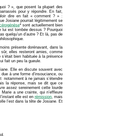
quoi ? », que posent la plupart des
barrassés pour y répondre. En fait,
uloir dire en fait « comment ? » :
que Josiane pourrait légitimement se
cérogénèse
* sont actuellement bien
ie lui est tombée dessus ? Pourquoi
as quelqu’un d’autre ? Et là, pas de
 philosophique.
 moins présente dorénavant, dans la
n sûr, elles resteront amies, comme
s’était bien habituée à la présence
i fait un peu la gueule.
iane. Elle en discute souvent avec
st due à une forme d’insouciance, ou
rait notamment à ne jamais s’étendre
ais la réponse, mais se dit que ce
vre assez sereinement cette lourde
 Marie a une crainte, qui n’effleure
’instant elle est en
rémission
, mais
lle l’est dans la tête de Josiane. Et
ol.