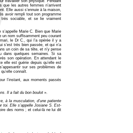
ur travailler son physique. Pendant
es que les autres femmes n’arrivent
nt. Elle aussi s’ennuie à la maison,
après avoir rempli tout son programme
 très sociable, et se lie vraiment
e s’appelle Marie C. Bien que Marie
rte un nom suffisamment peu courant
ri, le Dr C., qui l’a opérée il y a
i s’est très bien passée, et qui n’a
ns un coin de sa tête, et n’y pense
évu dans quelques semaines. Si sa
près son opération. En attendant le
e elle est guérie depuis qu’elle est
 s’appesantir sur ses problèmes de
 qu’elle connaît.
 pour l’instant, aux moments passés
ans
.
Il a fait du bon boulot
».
ce, à la musculation, d’une patiente
r toi. Elle s’appelle Josiane S. Est-
e des noms ; et celui-là ne lui dit