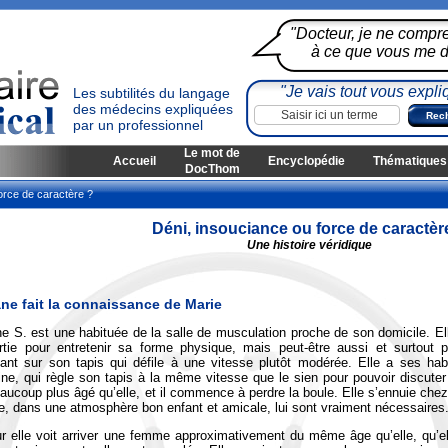
"Docteur, je ne compr
à ce que vous me di
"Je vais tout vous expli
Les subtilités du langage
des médecins expliquées
par un professionnel
Le mot de
Accueil
Encyclopédie
Thématiques
DocThom
orce de caractère ?
Déni, insouciance ou force de caractèr
Une histoire véridique
ne fait la connaissance de Marie
e S. est une habituée de la salle de musculation proche de son domicile. Ell
rtie pour entretenir sa forme physique, mais peut-être aussi et surtout
ant sur son tapis qui défile à une vitesse plutôt modérée. Elle a ses h
ine, qui règle son tapis à la même vitesse que le sien pour pouvoir discuter
aucoup plus âgé qu’elle, et il commence à perdre la boule. Elle s’ennuie che
le, dans une atmosphère bon enfant et amicale, lui sont vraiment nécessaires
r elle voit arriver une femme approximativement du même âge qu’elle, qu’el