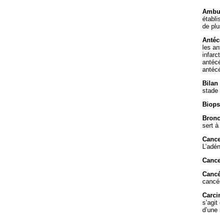
Ambul
établi
de plu
Antéc
les an
infarc
antécé
antéc
Bilan
stade 
Biops
Bron
sert à
Cance
L’adén
Cance
Canc
cancér
Carci
s’agit
d’une 