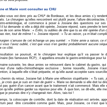
ne et Marie vont consulter au CHU
ndez-vous est donc pris au CHU* de Bordeaux, et les deux amies s’y rende
aits. Le chirurgien qu’elles rencontrent est plutôt jeune, l’allure décontractée, l
stro-entérologue, et commence à poser à Josiane des questions sur se
il lui demande si elle a déjà été opérée, Josiane répond, sans prendre le tem
ise de son amie Marie : «
Enfin, tu oublies de dire que tu as été opérée d’un 
pas rien, tout de même !
». Josiane répond : «
Tu as raison, ça m’était complè
irurgien s’amuse de cet échange un peu surréel : «
Votre amie a raison, ce 
si vous l’avez oublié, c’est que vous n’en gardez probablement aucune séqu
e ce côté.
nsultation se poursuit, et le chirurgien leur explique qu’il va passer le 
linaire (les fameuses RCP) ; il appellera ensuite le gastro-entérologue pour lui
aine suivante, les deux amies se retrouvent dans le cabinet du gastro, qui
veur d’une radio-chimiothérapie exclusive ; bonne nouvelle, Josiane n’au
ention, à laquelle elle s’était préparée, et qu’elle aurait acceptée sans sourcille
 chemin du retour, Josiane fait à Marie une réflexion stupéfiante : «
Tu sais, 
 je crois que je suis en train de guérir
». Marie se demande si elle doit lui dir
t pas guérir d’un cancer avant que le traitement n’ait commencé. Mais elle 
ion qu’elle préfère garder sa réponse pour elle. À quoi bon, se dit-elle, elle 
que je pourrais dire n’y changerait rien. Alors, tais-toi !
emps, la coloscopie de contrôle, dont la date de réalisation est arrivée, ap
ctum peut être considéré comme guéri. Mais, pour Josiane, ce n’est que la 