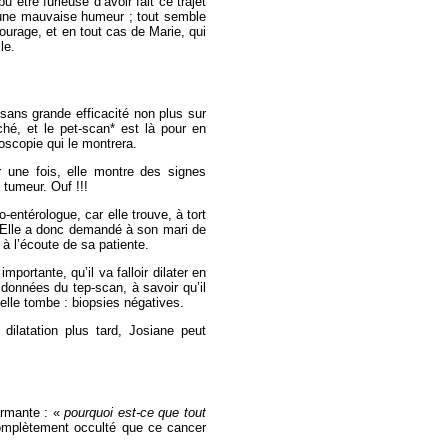
 être furieuse d’avoir fait ce trajet
aucune mauvaise humeur ; tout semble
tourage, et en tout cas de Marie, qui
le.
sans grande efficacité non plus sur
ché, et le pet-scan* est là pour en
oscopie qui le montrera.
 une fois, elle montre des signes
 tumeur. Ouf !!!
entérologue, car elle trouve, à tort
. Elle a donc demandé à son mari de
à l’écoute de sa patiente.
portante, qu’il va falloir dilater en
 données du tep-scan, à savoir qu’il
velle tombe : biopsies négatives.
dilatation plus tard, Josiane peut
armante : «
pourquoi est-ce que tout
complètement occulté que ce cancer