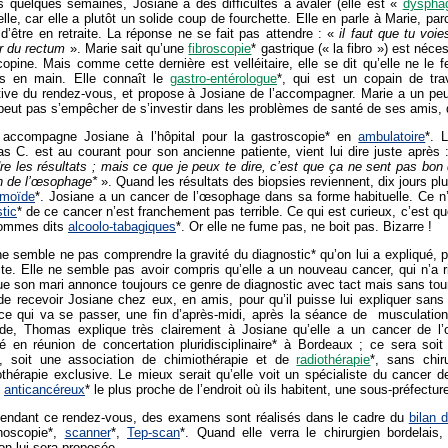
s quelques semaines, Josiane a des difficultés à avaler (elle est «
dyspha
lle, car elle a plutôt un solide coup de fourchette. Elle en parle à Marie, parce
d’être en retraite. La réponse ne se fait pas attendre : «
il faut que tu voie
r du rectum
». Marie sait qu’une
fibroscopie
* gastrique (« la fibro ») est néc
opine. Mais comme cette dernière est velléitaire, elle se dit qu’elle ne le 
s en main. Elle connaît le
gastro-entérologue
*, qui est un copain de tra
iative du rendez-vous, et propose à Josiane de l’accompagner. Marie a un p
peut pas s’empêcher de s’investir dans les problèmes de santé de ses amis, dès
 accompagne Josiane à l’hôpital pour la gastroscopie* en
ambulatoire
*. 
s C. est au courant pour son ancienne patiente, vient lui dire juste après
re les résultats ; mais ce que je peux te dire, c’est que ça ne sent pas bon
 de l’œsophage*
». Quand les résultats des biopsies reviennent, dix jours plu
rmoïde
*. Josiane a un cancer de l’œsophage dans sa forme habituelle. Ce n’
tic
* de ce cancer n’est franchement pas terrible. Ce qui est curieux, c’est qu
ommes dits
alcoolo-tabagiques
*. Or elle ne fume pas, ne boit pas. Bizarre !
e semble ne pas comprendre la gravité du diagnostic* qu’on lui a expliqué, 
ite. Elle ne semble pas avoir compris qu’elle a un nouveau cancer, qui n’a r
ue son mari annonce toujours ce genre de diagnostic avec tact mais sans tour
e recevoir Josiane chez eux, en amis, pour qu’il puisse lui expliquer sans 
ce qui va se passer, une fin d’après-midi, après la séance de musculat
ude, Thomas explique très clairement à Josiane qu’elle a un cancer de l’
é en réunion de concertation pluridisciplinaire* à Bordeaux ; ce sera soit 
e, soit une association de chimiothérapie et de
radiothérapie
*, sans chir
othérapie exclusive. Le mieux serait qu’elle voit un spécialiste du cancer
e
anticancéreux
* le plus proche de l’endroit où ils habitent, une sous-préfectu
tendant ce rendez-vous, des examens sont réalisés dans le cadre du
bilan 
hoscopie*,
scanner
*,
Tep-scan
*. Quand elle verra le chirurgien bordelai
on lui sera proposée.