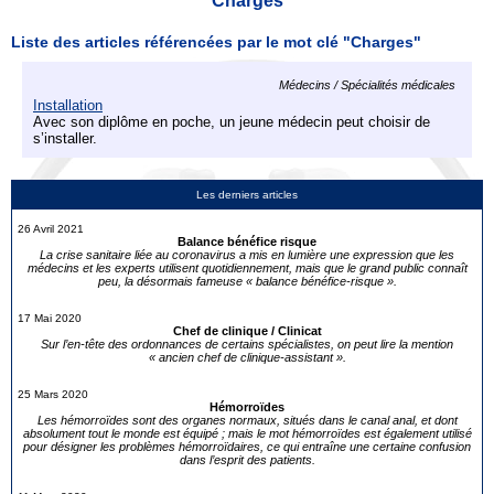
Charges
Liste des articles référencées par le mot clé "Charges"
Médecins / Spécialités médicales
Installation
Avec son diplôme en poche, un jeune médecin peut choisir de
s’installer.
Les derniers articles
26 Avril 2021
Balance bénéfice risque
La crise sanitaire liée au coronavirus a mis en lumière une expression que les
médecins et les experts utilisent quotidiennement, mais que le grand public connaît
peu, la désormais fameuse « balance bénéfice-risque ».
17 Mai 2020
Chef de clinique / Clinicat
Sur l’en-tête des ordonnances de certains spécialistes, on peut lire la mention
« ancien chef de clinique-assistant ».
25 Mars 2020
Hémorroïdes
Les hémorroïdes sont des organes normaux, situés dans le canal anal, et dont
absolument tout le monde est équipé ; mais le mot hémorroïdes est également utilisé
pour désigner les problèmes hémorroïdaires, ce qui entraîne une certaine confusion
dans l’esprit des patients.