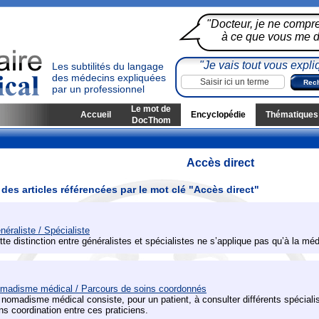
"Docteur, je ne compr
à ce que vous me di
"Je vais tout vous expli
Les subtilités du langage
des médecins expliquées
par un professionnel
Le mot de
Accueil
Encyclopédie
Thématiques
DocThom
Accès direct
 des articles référencées par le mot clé "Accès direct"
néraliste / Spécialiste
tte distinction entre généralistes et spécialistes ne s’applique pas qu’à la mé
madisme médical / Parcours de soins coordonnés
 nomadisme médical consiste, pour un patient, à consulter différents spécia
ns coordination entre ces praticiens.