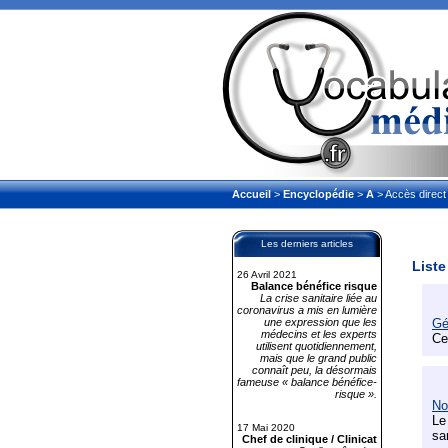
Accueil
>
Encyclopédie
>
A
> Accès direct
Les derniers articles
Liste
26 Avril 2021
Balance bénéfice risque
La crise sanitaire liée au
coronavirus a mis en lumière
une expression que les
Gé
médecins et les experts
Ce
utilisent quotidiennement,
mais que le grand public
connaît peu, la désormais
fameuse « balance bénéfice-
risque ».
No
Le
17 Mai 2020
sa
Chef de clinique / Clinicat