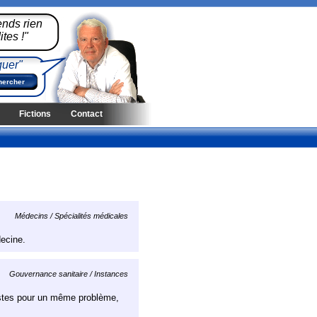
ends rien
tes !"
quer"
Fictions
Contact
Médecins / Spécialités médicales
decine.
Gouvernance sanitaire / Instances
listes pour un même problème,