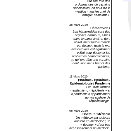
Sur l’en-tête des
ordonnances de certains
spécialistes, on peut lire la
mention « ancien chef de
clinique-assistant ».
25 Mars 2020
Hémorroïdes
Les hémorroïdes sont des
organes normaux, situés
dans le canal anal, et dont
absolument tout le monde
est équipé ; mais le mot
hémorroïdes est également
utilisé pour désigner les
problèmes hémorroïdaires,
ce qui entraîne une certaine
confusion dans l’esprit des
patients.
11 Mars 2020
Endémie / Epidémie /
Epidémiologie / Pandémie
Les trois termes
« endémie », « épidémie » et
« pandémie » appartiennent
au vocabulaire de
l’épidémiologie.
06 Mars 2020
Docteur / Médecin
Un médecin est toujours
docteur en médecine ; un
« docteur » n’est pas
nécessairement un médecin.