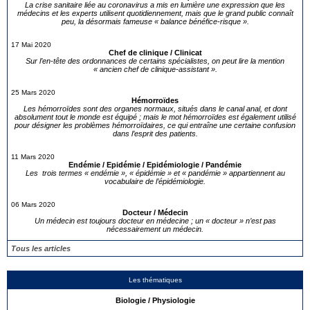
La crise sanitaire liée au coronavirus a mis en lumière une expression que les
médecins et les experts utilisent quotidiennement, mais que le grand public connaît
peu, la désormais fameuse « balance bénéfice-risque ».
17 Mai 2020
Chef de clinique / Clinicat
Sur l’en-tête des ordonnances de certains spécialistes, on peut lire la mention
« ancien chef de clinique-assistant ».
25 Mars 2020
Hémorroïdes
Les hémorroïdes sont des organes normaux, situés dans le canal anal, et dont
absolument tout le monde est équipé ; mais le mot hémorroïdes est également utilisé
pour désigner les problèmes hémorroïdaires, ce qui entraîne une certaine confusion
dans l’esprit des patients.
11 Mars 2020
Endémie / Epidémie / Epidémiologie / Pandémie
Les trois termes « endémie », « épidémie » et « pandémie » appartiennent au
vocabulaire de l’épidémiologie.
06 Mars 2020
Docteur / Médecin
Un médecin est toujours docteur en médecine ; un « docteur » n’est pas
nécessairement un médecin.
Tous les articles
Les thématiques
Biologie / Physiologie