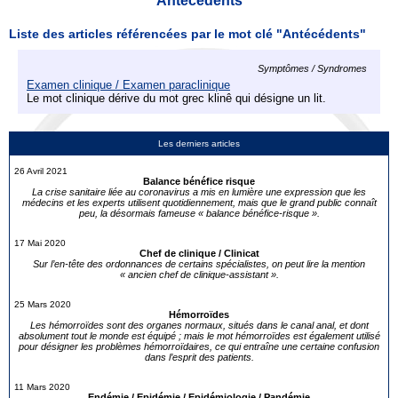
Antécédents
Liste des articles référencées par le mot clé "Antécédents"
Symptômes / Syndromes
Examen clinique / Examen paraclinique
Le mot clinique dérive du mot grec klinê qui désigne un lit.
Les derniers articles
26 Avril 2021
Balance bénéfice risque
La crise sanitaire liée au coronavirus a mis en lumière une expression que les
médecins et les experts utilisent quotidiennement, mais que le grand public connaît
peu, la désormais fameuse « balance bénéfice-risque ».
17 Mai 2020
Chef de clinique / Clinicat
Sur l’en-tête des ordonnances de certains spécialistes, on peut lire la mention
« ancien chef de clinique-assistant ».
25 Mars 2020
Hémorroïdes
Les hémorroïdes sont des organes normaux, situés dans le canal anal, et dont
absolument tout le monde est équipé ; mais le mot hémorroïdes est également utilisé
pour désigner les problèmes hémorroïdaires, ce qui entraîne une certaine confusion
dans l’esprit des patients.
11 Mars 2020
Endémie / Epidémie / Epidémiologie / Pandémie