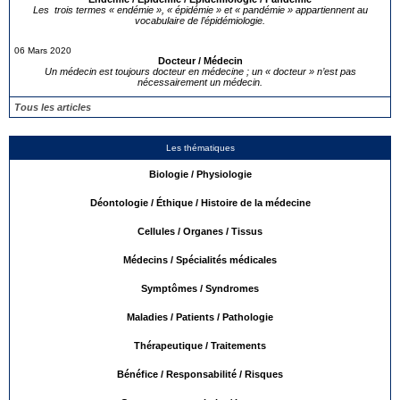
Les trois termes « endémie », « épidémie » et « pandémie » appartiennent au
vocabulaire de l’épidémiologie.
06 Mars 2020
Docteur / Médecin
Un médecin est toujours docteur en médecine ; un « docteur » n’est pas
nécessairement un médecin.
Tous les articles
Les thématiques
Biologie / Physiologie
Déontologie / Éthique / Histoire de la médecine
Cellules / Organes / Tissus
Médecins / Spécialités médicales
Symptômes / Syndromes
Maladies / Patients / Pathologie
Thérapeutique / Traitements
Bénéfice / Responsabilité / Risques