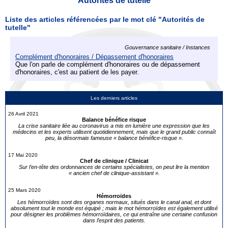
Autorités de tutelle
Liste des articles référencées par le mot clé "Autorités de
tutelle"
Gouvernance sanitaire / Instances
Complément d'honoraires / Dépassement d'honoraires
Que l'on parle de complément d'honoraires ou de dépassement
d'honoraires, c'est au patient de les payer.
Les derniers articles
26 Avril 2021
Balance bénéfice risque
La crise sanitaire liée au coronavirus a mis en lumière une expression que les
médecins et les experts utilisent quotidiennement, mais que le grand public connaît
peu, la désormais fameuse « balance bénéfice-risque ».
17 Mai 2020
Chef de clinique / Clinicat
Sur l’en-tête des ordonnances de certains spécialistes, on peut lire la mention
« ancien chef de clinique-assistant ».
25 Mars 2020
Hémorroïdes
Les hémorroïdes sont des organes normaux, situés dans le canal anal, et dont
absolument tout le monde est équipé ; mais le mot hémorroïdes est également utilisé
pour désigner les problèmes hémorroïdaires, ce qui entraîne une certaine confusion
dans l’esprit des patients.