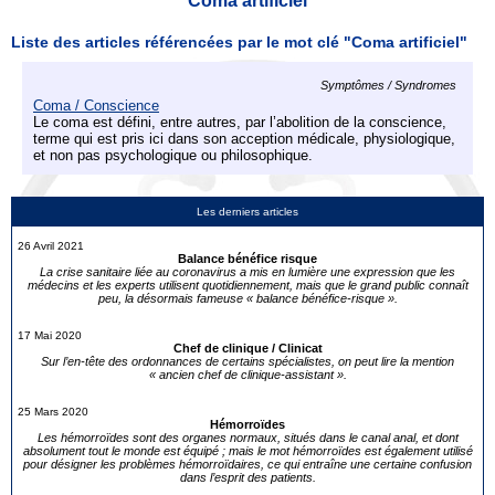
Coma artificiel
Liste des articles référencées par le mot clé "Coma artificiel"
Symptômes / Syndromes
Coma / Conscience
Le coma est défini, entre autres, par l’abolition de la conscience,
terme qui est pris ici dans son acception médicale, physiologique,
et non pas psychologique ou philosophique.
Les derniers articles
26 Avril 2021
Balance bénéfice risque
La crise sanitaire liée au coronavirus a mis en lumière une expression que les
médecins et les experts utilisent quotidiennement, mais que le grand public connaît
peu, la désormais fameuse « balance bénéfice-risque ».
17 Mai 2020
Chef de clinique / Clinicat
Sur l’en-tête des ordonnances de certains spécialistes, on peut lire la mention
« ancien chef de clinique-assistant ».
25 Mars 2020
Hémorroïdes
Les hémorroïdes sont des organes normaux, situés dans le canal anal, et dont
absolument tout le monde est équipé ; mais le mot hémorroïdes est également utilisé
pour désigner les problèmes hémorroïdaires, ce qui entraîne une certaine confusion
dans l’esprit des patients.