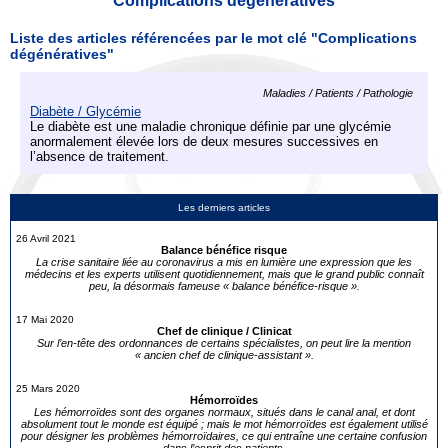
Complications dégénératives
Liste des articles référencées par le mot clé "Complications
dégénératives"
Maladies / Patients / Pathologie
Diabète / Glycémie
Le diabète est une maladie chronique définie par une glycémie
anormalement élevée lors de deux mesures successives en
l’absence de traitement.
Les derniers articles
26 Avril 2021
Balance bénéfice risque
La crise sanitaire liée au coronavirus a mis en lumière une expression que les
médecins et les experts utilisent quotidiennement, mais que le grand public connaît
peu, la désormais fameuse « balance bénéfice-risque ».
17 Mai 2020
Chef de clinique / Clinicat
Sur l’en-tête des ordonnances de certains spécialistes, on peut lire la mention
« ancien chef de clinique-assistant ».
25 Mars 2020
Hémorroïdes
Les hémorroïdes sont des organes normaux, situés dans le canal anal, et dont
absolument tout le monde est équipé ; mais le mot hémorroïdes est également utilisé
pour désigner les problèmes hémorroïdaires, ce qui entraîne une certaine confusion