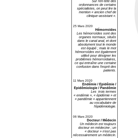
Sur l’en-tête des
ordonnances de certains
spécialistes, on peut lire la
mention « ancien chef de
clinique-assistant ».
25 Mars 2020
Hémorroïdes
Les hémorroïdes sont des
organes normaux, situés
dans le canal anal, et dont
absolument tout le monde
est équipé ; mais le mot
hémorroïdes est également
utilisé pour désigner les
problèmes hémorroïdaires,
ce qui entraîne une certaine
confusion dans l’esprit des
patients.
11 Mars 2020
Endémie / Epidémie /
Epidémiologie / Pandémie
Les trois termes
« endémie », « épidémie » et
« pandémie » appartiennent
au vocabulaire de
l’épidémiologie.
06 Mars 2020
Docteur / Médecin
Un médecin est toujours
docteur en médecine ; un
« docteur » n’est pas
nécessairement un médecin.