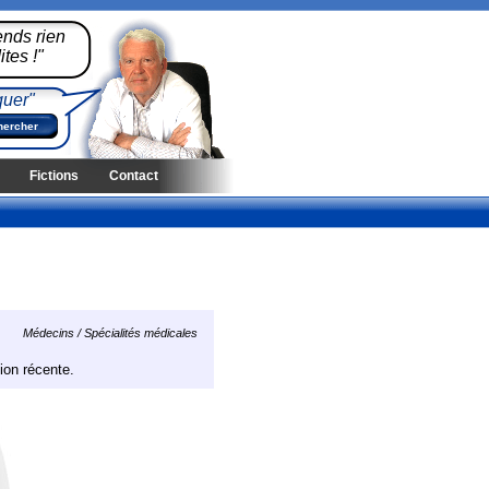
ends rien
tes !"
quer"
Fictions
Contact
Médecins / Spécialités médicales
ion récente.