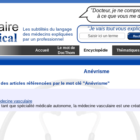
"Docteur, je ne compr
à ce que vous me di
"Je vais tout vous expli
Les subtilités du langage
des médecins expliquées
par un professionnel
Le mot de
Accueil
Encyclopédie
Thématiques
DocThom
Anévrisme
 des articles référencées par le mot clé "Anévrisme"
decine vasculaire
 tant que spécialité médicale autonome, la médecine vasculaire est une créat