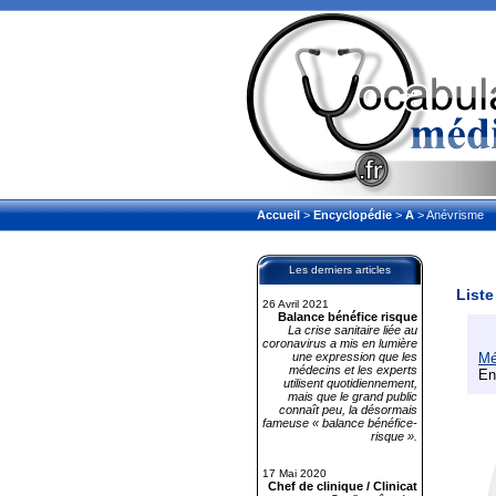
Accueil
>
Encyclopédie
>
A
> Anévrisme
Les derniers articles
Liste
26 Avril 2021
Balance bénéfice risque
La crise sanitaire liée au
coronavirus a mis en lumière
une expression que les
Mé
médecins et les experts
En
utilisent quotidiennement,
mais que le grand public
connaît peu, la désormais
fameuse « balance bénéfice-
risque ».
17 Mai 2020
Chef de clinique / Clinicat