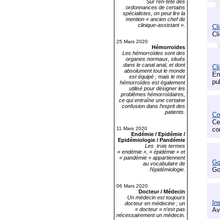
Sur l’en-tête des
ordonnances de certains
spécialistes, on peut lire la
mention « ancien chef de
clinique-assistant ».
Cl
Cl
25 Mars 2020
Hémorroïdes
Les hémorroïdes sont des
organes normaux, situés
dans le canal anal, et dont
Cl
absolument tout le monde
En
est équipé ; mais le mot
pu
hémorroïdes est également
utilisé pour désigner les
problèmes hémorroïdaires,
ce qui entraîne une certaine
confusion dans l’esprit des
patients.
Co
Ce
11 Mars 2020
co
Endémie / Epidémie /
Epidémiologie / Pandémie
Les trois termes
« endémie », « épidémie » et
« pandémie » appartiennent
Go
au vocabulaire de
Go
l’épidémiologie.
06 Mars 2020
Docteur / Médecin
Un médecin est toujours
Ins
docteur en médecine ; un
« docteur » n’est pas
Av
nécessairement un médecin.