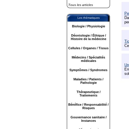
Tous les articles
Pe
Da
Les thématiques
pe
Biologie / Physiologie
Déontologie / Éthique /
Histoire de la médecine
Ti
Ce
Cellules / Organes / Tissus
Médecins / Spécialités
médicales
Ur
En
Symptômes / Syndromes
so
Maladies / Patients /
Pathologie
Thérapeutique /
Traitements
Bénéfice / Responsabilité /
Risques
Gouvernance sanitaire /
Instances