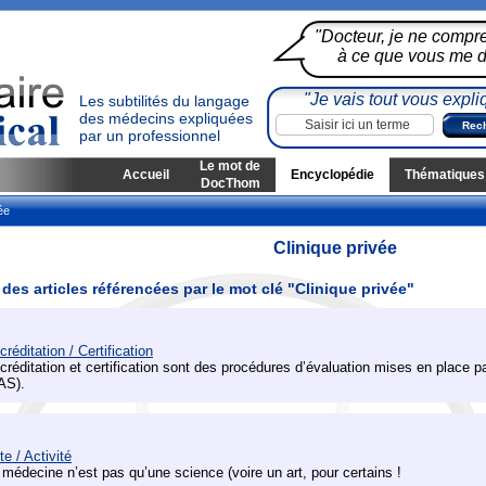
"Docteur, je ne compr
à ce que vous me di
"Je vais tout vous expli
Les subtilités du langage
des médecins expliquées
par un professionnel
Le mot de
Accueil
Encyclopédie
Thématiques
DocThom
ée
Clinique privée
 des articles référencées par le mot clé "Clinique privée"
créditation / Certification
créditation et certification sont des procédures d’évaluation mises en place p
AS).
te / Activité
 médecine n’est pas qu’une science (voire un art, pour certains !