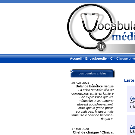
Accueil
>
Encyclopédie
>
C
> Clinique priv
Les derniers articles
Liste
26 Avril 2021
Balance bénéfice risque
La crise sanitaire liée au
coronavirus a mis en lumière
une expression que les
Ac
médecins et les experts
Ac
utilisent quotidiennement,
(H
mais que le grand public
connaît peu, la désormais
fameuse « balance bénéfice-
risque ».
Ac
17 Mai 2020
La
Chef de clinique / Clinicat