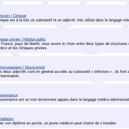
inicien / Clinique
inique est à la fois un substantif et un adjectif, très utilisé dans le langage m
inique privée / Hôpital public
 France, pays de liberté, nous avons le choix entre deux types de structures d
blics et les cliniques privées.
mmunautaire / Nosocomial
s deux adjectifs sont en général accolés au substantif « infection » ; ils font 
ntamination.
uvernance
uvernance est un mot récemment apparu dans le langage médico-administrati
tallation
ec son diplôme en poche, un jeune médecin peut choisir de s’installer.