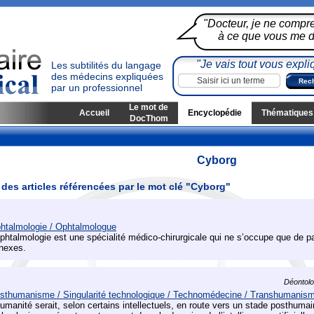
"Docteur, je ne compr
à ce que vous me di
"Je vais tout vous expli
Les subtilités du langage
des médecins expliquées
par un professionnel
Le mot de
Accueil
Encyclopédie
Thématiques
DocThom
Cyborg
 des articles référencées par le mot clé "Cyborg"
htalmologie / Ophtalmologue
ophtalmologie est une spécialité médico-chirurgicale qui ne s’occupe que de pa
nexes.
Déontolog
sthumanisme / Singularité technologique / Technomédecine / Transhumanis
humanité serait, selon certains intellectuels, en route vers un stade posthumai