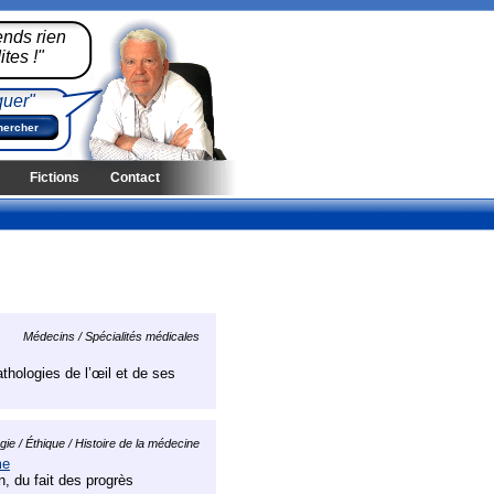
ends rien
tes !"
quer"
Fictions
Contact
Médecins / Spécialités médicales
thologies de l’œil et de ses
ie / Éthique / Histoire de la médecine
me
n, du fait des progrès