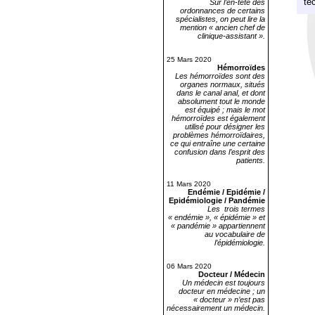
te
Sur l’en-tête des
ordonnances de certains
spécialistes, on peut lire la
mention « ancien chef de
clinique-assistant ».
25 Mars 2020
Hémorroïdes
Les hémorroïdes sont des
organes normaux, situés
dans le canal anal, et dont
absolument tout le monde
est équipé ; mais le mot
hémorroïdes est également
utilisé pour désigner les
problèmes hémorroïdaires,
ce qui entraîne une certaine
confusion dans l’esprit des
patients.
11 Mars 2020
Endémie / Epidémie /
Epidémiologie / Pandémie
Les trois termes
« endémie », « épidémie » et
« pandémie » appartiennent
au vocabulaire de
l’épidémiologie.
06 Mars 2020
Docteur / Médecin
Un médecin est toujours
docteur en médecine ; un
« docteur » n’est pas
nécessairement un médecin.