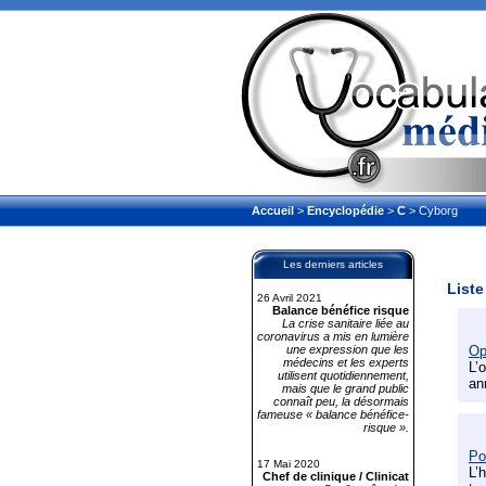
Accueil
>
Encyclopédie
>
C
> Cyborg
Les derniers articles
Liste
26 Avril 2021
Balance bénéfice risque
La crise sanitaire liée au
coronavirus a mis en lumière
une expression que les
Op
médecins et les experts
L’
utilisent quotidiennement,
an
mais que le grand public
connaît peu, la désormais
fameuse « balance bénéfice-
risque ».
Po
17 Mai 2020
L’
Chef de clinique / Clinicat