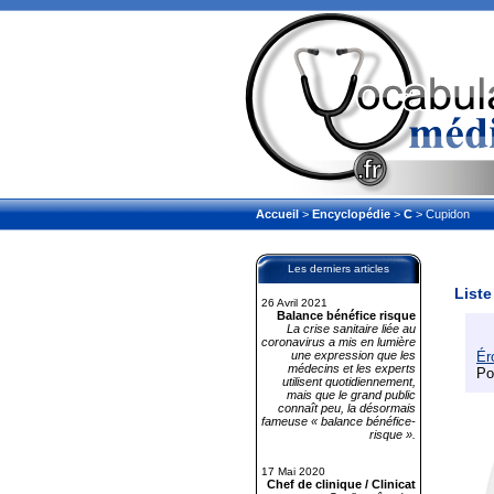
Accueil
>
Encyclopédie
>
C
> Cupidon
Les derniers articles
Liste
26 Avril 2021
Balance bénéfice risque
La crise sanitaire liée au
coronavirus a mis en lumière
une expression que les
Ér
médecins et les experts
Po
utilisent quotidiennement,
mais que le grand public
connaît peu, la désormais
fameuse « balance bénéfice-
risque ».
17 Mai 2020
Chef de clinique / Clinicat