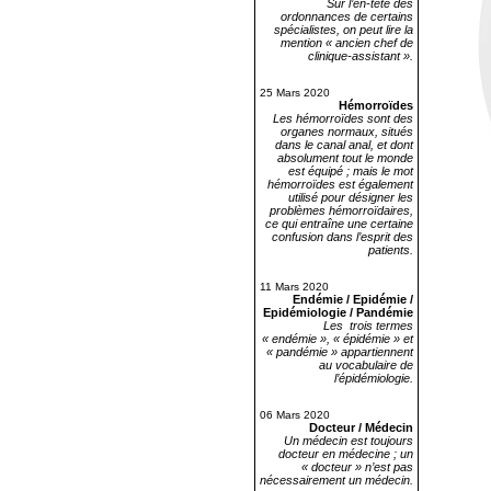
Sur l’en-tête des
ordonnances de certains
spécialistes, on peut lire la
mention « ancien chef de
clinique-assistant ».
25 Mars 2020
Hémorroïdes
Les hémorroïdes sont des
organes normaux, situés
dans le canal anal, et dont
absolument tout le monde
est équipé ; mais le mot
hémorroïdes est également
utilisé pour désigner les
problèmes hémorroïdaires,
ce qui entraîne une certaine
confusion dans l’esprit des
patients.
11 Mars 2020
Endémie / Epidémie /
Epidémiologie / Pandémie
Les trois termes
« endémie », « épidémie » et
« pandémie » appartiennent
au vocabulaire de
l’épidémiologie.
06 Mars 2020
Docteur / Médecin
Un médecin est toujours
docteur en médecine ; un
« docteur » n’est pas
nécessairement un médecin.