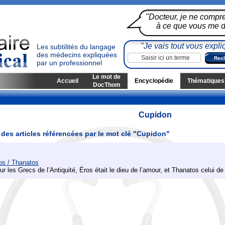
"Docteur, je ne compr
à ce que vous me di
"Je vais tout vous expli
Les subtilités du langage
des médecins expliquées
par un professionnel
Le mot de
Accueil
Encyclopédie
Thématiques
DocThom
Cupidon
 des articles référencées par le mot clé "Cupidon"
os / Thanatos
ur les Grecs de l’Antiquité, Éros était le dieu de l’amour, et Thanatos celui de