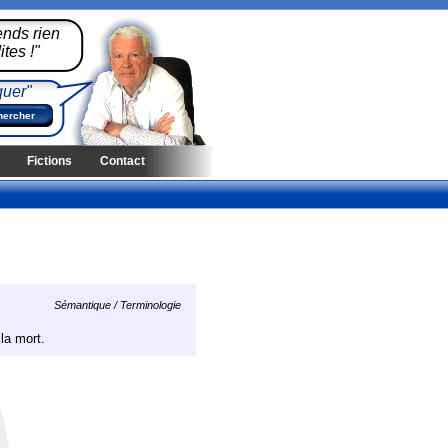
ends rien
tes !"
quer"
Fictions
Contact
Sémantique / Terminologie
 la mort.