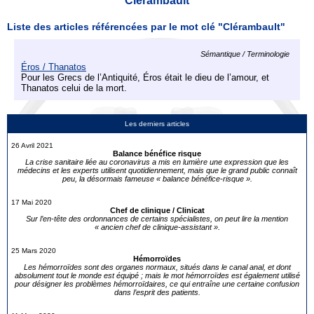
Clérambault
Liste des articles référencées par le mot clé "Clérambault"
Sémantique / Terminologie
Éros / Thanatos
Pour les Grecs de l’Antiquité, Éros était le dieu de l’amour, et
Thanatos celui de la mort.
Les derniers articles
26 Avril 2021
Balance bénéfice risque
La crise sanitaire liée au coronavirus a mis en lumière une expression que les
médecins et les experts utilisent quotidiennement, mais que le grand public connaît
peu, la désormais fameuse « balance bénéfice-risque ».
17 Mai 2020
Chef de clinique / Clinicat
Sur l’en-tête des ordonnances de certains spécialistes, on peut lire la mention
« ancien chef de clinique-assistant ».
25 Mars 2020
Hémorroïdes
Les hémorroïdes sont des organes normaux, situés dans le canal anal, et dont
absolument tout le monde est équipé ; mais le mot hémorroïdes est également utilisé
pour désigner les problèmes hémorroïdaires, ce qui entraîne une certaine confusion
dans l’esprit des patients.