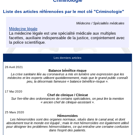
Criminologie
Liste des articles référencées par le mot clé "Criminologie"
Médecins / Spécialités médicales
Médecine légale
La médecine légale est une spécialité médicale aux multiples
facettes, auxiliaire indispensable de la justice, conjointement avec
la police scientifique.
Les derniers articles
26 Avril 2021
Balance bénéfice risque
La crise sanitaire liée au coronavirus a mis en lumière une expression que les
médecins et les experts utilisent quotidiennement, mais que le grand public connaît
peu, la désormais fameuse « balance bénéfice-risque ».
17 Mai 2020
Chef de clinique / Clinicat
Sur l’en-tête des ordonnances de certains spécialistes, on peut lire la mention
« ancien chef de clinique-assistant ».
25 Mars 2020
Hémorroïdes
Les hémorroïdes sont des organes normaux, situés dans le canal anal, et dont
absolument tout le monde est équipé ; mais le mot hémorroïdes est également utilisé
pour désigner les problèmes hémorroïdaires, ce qui entraîne une certaine confusion
dans l’esprit des patients.