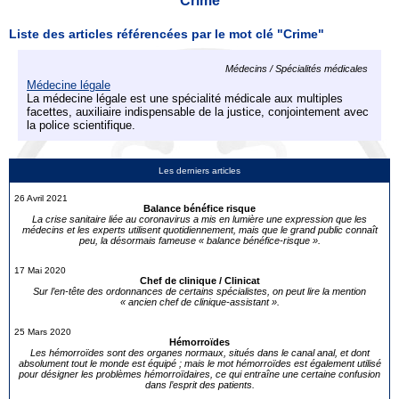
Crime
Liste des articles référencées par le mot clé "Crime"
Médecins / Spécialités médicales
Médecine légale
La médecine légale est une spécialité médicale aux multiples
facettes, auxiliaire indispensable de la justice, conjointement avec
la police scientifique.
Les derniers articles
26 Avril 2021
Balance bénéfice risque
La crise sanitaire liée au coronavirus a mis en lumière une expression que les
médecins et les experts utilisent quotidiennement, mais que le grand public connaît
peu, la désormais fameuse « balance bénéfice-risque ».
17 Mai 2020
Chef de clinique / Clinicat
Sur l’en-tête des ordonnances de certains spécialistes, on peut lire la mention
« ancien chef de clinique-assistant ».
25 Mars 2020
Hémorroïdes
Les hémorroïdes sont des organes normaux, situés dans le canal anal, et dont
absolument tout le monde est équipé ; mais le mot hémorroïdes est également utilisé
pour désigner les problèmes hémorroïdaires, ce qui entraîne une certaine confusion
dans l’esprit des patients.