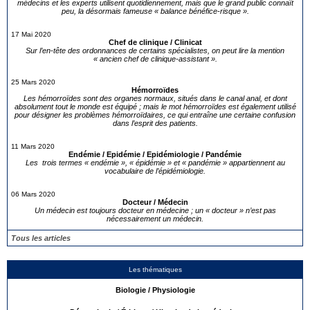
médecins et les experts utilisent quotidiennement, mais que le grand public connaît
peu, la désormais fameuse « balance bénéfice-risque ».
17 Mai 2020
Chef de clinique / Clinicat
Sur l’en-tête des ordonnances de certains spécialistes, on peut lire la mention
« ancien chef de clinique-assistant ».
25 Mars 2020
Hémorroïdes
Les hémorroïdes sont des organes normaux, situés dans le canal anal, et dont
absolument tout le monde est équipé ; mais le mot hémorroïdes est également utilisé
pour désigner les problèmes hémorroïdaires, ce qui entraîne une certaine confusion
dans l’esprit des patients.
11 Mars 2020
Endémie / Epidémie / Epidémiologie / Pandémie
Les trois termes « endémie », « épidémie » et « pandémie » appartiennent au
vocabulaire de l’épidémiologie.
06 Mars 2020
Docteur / Médecin
Un médecin est toujours docteur en médecine ; un « docteur » n’est pas
nécessairement un médecin.
Tous les articles
Les thématiques
Biologie / Physiologie