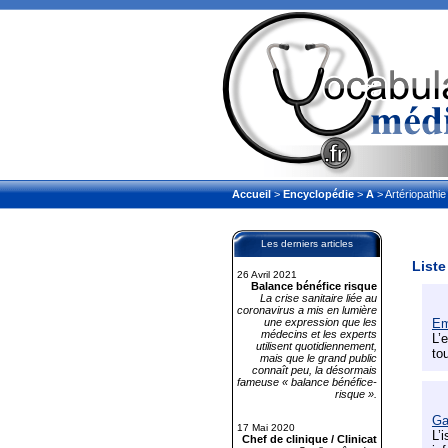
Accueil
>
Encyclopédie
>
A
> Artériopathie
Les derniers articles
Liste
26 Avril 2021
Balance bénéfice risque
La crise sanitaire liée au
coronavirus a mis en lumière
une expression que les
Em
médecins et les experts
L’
utilisent quotidiennement,
to
mais que le grand public
connaît peu, la désormais
fameuse « balance bénéfice-
risque ».
Ga
17 Mai 2020
L’
Chef de clinique / Clinicat