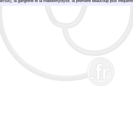
farctus), la gangrène et la rhabdomyolyse, la première beaucoup plus fréquent