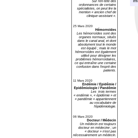
in
Sur l’en-tête des
ordonnances de certains
spécialistes, on peut lire la
mention « ancien chef de
clinique-assistant ».
25 Mars 2020
Hémorroïdes
Les hémorroïdes sont des
organes normaux, situés
dans le canal anal, et dont
absolument tout le monde
est équipé ; mais le mot
hémorroïdes est également
utilisé pour désigner les
problèmes hémorroïdaires,
ce qui entraîne une certaine
confusion dans l’esprit des
patients.
11 Mars 2020
Endémie / Epidémie /
Epidémiologie / Pandémie
Les trois termes
« endémie », « épidémie » et
« pandémie » appartiennent
au vocabulaire de
l’épidémiologie.
06 Mars 2020
Docteur / Médecin
Un médecin est toujours
docteur en médecine ; un
« docteur » n’est pas
nécessairement un médecin.