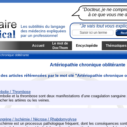
"Docteur, je ne compr
à ce que vous me di
"Je vais tout vous expli
Les subtilités du langage
des médecins expliquées
par un professionnel
Le mot de
Accueil
Encyclopédie
Thématiques
DocThom
 chronique oblitérante
Artériopathie chronique oblitérante
 des articles référencées par le mot clé "Artériopathie chronique o
bolie / Thrombose
embolie et la thrombose sont deux manifestations d’une coagulation sanguine 
ucher les artères ou les veines.
ngrène / Ischémie / Nécrose / Rhabdomyolyse
ischémie est un processus pathologique fréquent, dont les conséquences sont 