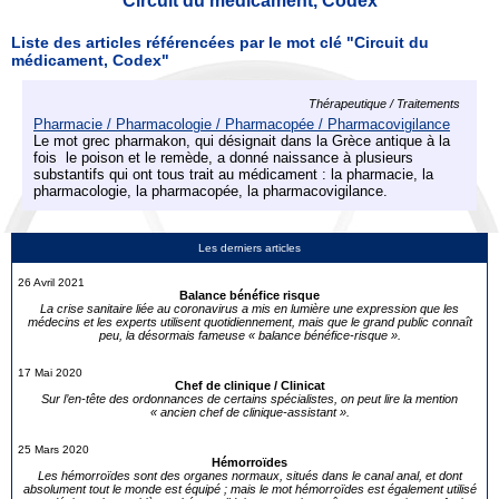
Circuit du médicament, Codex
Liste des articles référencées par le mot clé "Circuit du
médicament, Codex"
Thérapeutique / Traitements
Pharmacie / Pharmacologie / Pharmacopée / Pharmacovigilance
Le mot grec pharmakon, qui désignait dans la Grèce antique à la
fois le poison et le remède, a donné naissance à plusieurs
substantifs qui ont tous trait au médicament : la pharmacie, la
pharmacologie, la pharmacopée, la pharmacovigilance.
Les derniers articles
26 Avril 2021
Balance bénéfice risque
La crise sanitaire liée au coronavirus a mis en lumière une expression que les
médecins et les experts utilisent quotidiennement, mais que le grand public connaît
peu, la désormais fameuse « balance bénéfice-risque ».
17 Mai 2020
Chef de clinique / Clinicat
Sur l’en-tête des ordonnances de certains spécialistes, on peut lire la mention
« ancien chef de clinique-assistant ».
25 Mars 2020
Hémorroïdes
Les hémorroïdes sont des organes normaux, situés dans le canal anal, et dont
absolument tout le monde est équipé ; mais le mot hémorroïdes est également utilisé