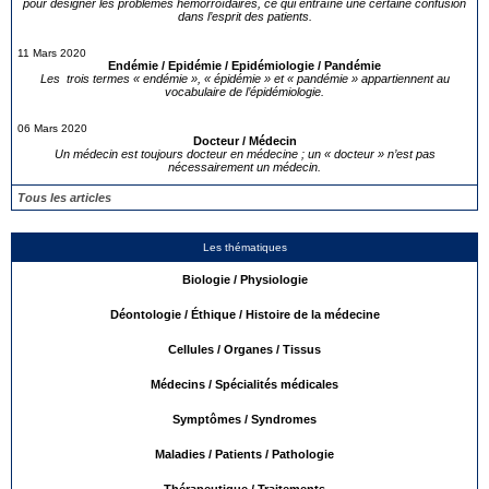
pour désigner les problèmes hémorroïdaires, ce qui entraîne une certaine confusion
dans l’esprit des patients.
11 Mars 2020
Endémie / Epidémie / Epidémiologie / Pandémie
Les trois termes « endémie », « épidémie » et « pandémie » appartiennent au
vocabulaire de l’épidémiologie.
06 Mars 2020
Docteur / Médecin
Un médecin est toujours docteur en médecine ; un « docteur » n’est pas
nécessairement un médecin.
Tous les articles
Les thématiques
Biologie / Physiologie
Déontologie / Éthique / Histoire de la médecine
Cellules / Organes / Tissus
Médecins / Spécialités médicales
Symptômes / Syndromes
Maladies / Patients / Pathologie