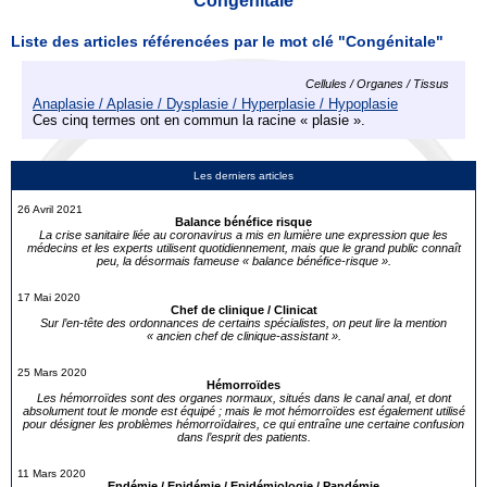
Congénitale
Liste des articles référencées par le mot clé "Congénitale"
Cellules / Organes / Tissus
Anaplasie / Aplasie / Dysplasie / Hyperplasie / Hypoplasie
Ces cinq termes ont en commun la racine « plasie ».
Les derniers articles
26 Avril 2021
Balance bénéfice risque
La crise sanitaire liée au coronavirus a mis en lumière une expression que les
médecins et les experts utilisent quotidiennement, mais que le grand public connaît
peu, la désormais fameuse « balance bénéfice-risque ».
17 Mai 2020
Chef de clinique / Clinicat
Sur l’en-tête des ordonnances de certains spécialistes, on peut lire la mention
« ancien chef de clinique-assistant ».
25 Mars 2020
Hémorroïdes
Les hémorroïdes sont des organes normaux, situés dans le canal anal, et dont
absolument tout le monde est équipé ; mais le mot hémorroïdes est également utilisé
pour désigner les problèmes hémorroïdaires, ce qui entraîne une certaine confusion
dans l’esprit des patients.
11 Mars 2020
Endémie / Epidémie / Epidémiologie / Pandémie