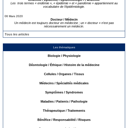
Les trois termes « endémie », « épidémie » et « pandémie » appartiennent au
vocabulaire de l’épidémiologie.
06 Mars 2020
Docteur / Médecin
Un médecin est toujours docteur en médecine ; un « docteur » n’est pas
nécessairement un médecin.
Tous les articles
Les thématiques
Biologie / Physiologie
Déontologie / Éthique / Histoire de la médecine
Cellules / Organes / Tissus
Médecins / Spécialités médicales
Symptômes / Syndromes
Maladies / Patients / Pathologie
Thérapeutique / Traitements
Bénéfice / Responsabilité / Risques