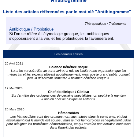
Antibiogramme
Liste des articles référencées par le mot clé "Antibiogramme"
Thérapeutique / Traitements
Antibiotique / Probiotique
Si l’on se réfère à l’étymologie grecque, les antibiotiques
s’opposeraient à la vie, et les probiotiques la favoriseraient.
Les derniers articles
26 Avril 2021
Balance bénéfice risque
La crise sanitaire liée au coronavirus a mis en lumière une expression que les
médecins et les experts utilisent quotidiennement, mais que le grand public connaît
peu, la désormais fameuse « balance bénéfice-risque ».
17 Mai 2020
Chef de clinique / Clinicat
Sur l’en-tête des ordonnances de certains spécialistes, on peut lire la mention
« ancien chef de clinique-assistant ».
25 Mars 2020
Hémorroïdes
Les hémorroïdes sont des organes normaux, situés dans le canal anal, et dont
absolument tout le monde est équipé ; mais le mot hémorroïdes est également utilisé
pour désigner les problèmes hémorroïdaires, ce qui entraîne une certaine confusion
dans l’esprit des patients.