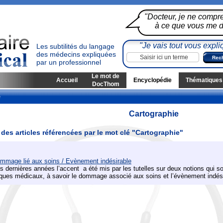
"Docteur, je ne compr
à ce que vous me di
"Je vais tout vous expli
Les subtilités du langage
des médecins expliquées
par un professionnel
Le mot de
Accueil
Encyclopédie
Thématiques
DocThom
e
Cartographie
 des articles référencées par le mot clé "Cartographie"
mmage lié aux soins / Evènement indésirable
s dernières années l’accent a été mis par les tutelles sur deux notions qui so
sques médicaux, à savoir le dommage associé aux soins et l’évènement indési