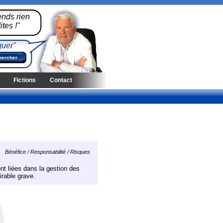
ends rien
tes !"
quer"
Fictions
Contact
Bénéfice / Responsabilité / Risques
nt liées dans la gestion des
rable grave.