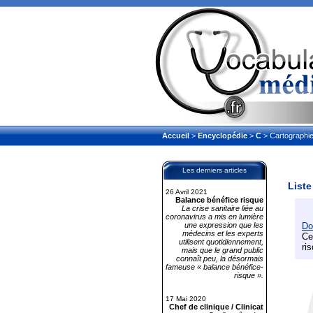
Accueil
>
Encyclopédie
>
C
> Cartographi
Les derniers articles
Liste
26 Avril 2021
Balance bénéfice risque
La crise sanitaire liée au
coronavirus a mis en lumière
une expression que les
Do
médecins et les experts
Ce
utilisent quotidiennement,
ri
mais que le grand public
connaît peu, la désormais
fameuse « balance bénéfice-
risque ».
17 Mai 2020
Chef de clinique / Clinicat