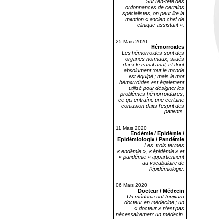
Sur l’en-tête des
ordonnances de certains
spécialistes, on peut lire la
mention « ancien chef de
clinique-assistant ».
25 Mars 2020
Hémorroïdes
Les hémorroïdes sont des
organes normaux, situés
dans le canal anal, et dont
absolument tout le monde
est équipé ; mais le mot
hémorroïdes est également
utilisé pour désigner les
problèmes hémorroïdaires,
ce qui entraîne une certaine
confusion dans l’esprit des
patients.
11 Mars 2020
Endémie / Epidémie /
Epidémiologie / Pandémie
Les trois termes
« endémie », « épidémie » et
« pandémie » appartiennent
au vocabulaire de
l’épidémiologie.
06 Mars 2020
Docteur / Médecin
Un médecin est toujours
docteur en médecine ; un
« docteur » n’est pas
nécessairement un médecin.