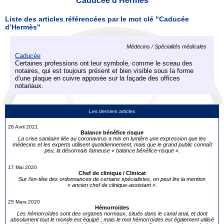
Caducée d’Hermès
Liste des articles référencées par le mot clé "Caducée
d’Hermès"
Médecins / Spécialités médicales
Caducée
Certaines professions ont leur symbole, comme le sceau des
notaires, qui est toujours présent et bien visible sous la forme
d’une plaque en cuivre apposée sur la façade des offices
notariaux.
Les derniers articles
26 Avril 2021
Balance bénéfice risque
La crise sanitaire liée au coronavirus a mis en lumière une expression que les
médecins et les experts utilisent quotidiennement, mais que le grand public connaît
peu, la désormais fameuse « balance bénéfice-risque ».
17 Mai 2020
Chef de clinique / Clinicat
Sur l’en-tête des ordonnances de certains spécialistes, on peut lire la mention
« ancien chef de clinique-assistant ».
25 Mars 2020
Hémorroïdes
Les hémorroïdes sont des organes normaux, situés dans le canal anal, et dont
absolument tout le monde est équipé ; mais le mot hémorroïdes est également utilisé