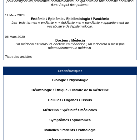
pour désigner les problèmes hémorroïdaires, ce qui entraîne une certaine confusion
dans l’esprit des patients.
11 Mars 2020
Endémie / Epidémie / Epidémiologie / Pandémie
Les trois termes « endémie », « épidémie » et « pandémie » appartiennent au
vocabulaire de l’épidémiologie.
06 Mars 2020
Docteur / Médecin
Un médecin est toujours docteur en médecine ; un « docteur » n’est pas
nécessairement un médecin.
Tous les articles
Les thématiques
Biologie / Physiologie
Déontologie / Éthique / Histoire de la médecine
Cellules / Organes / Tissus
Médecins / Spécialités médicales
Symptômes / Syndromes
Maladies / Patients / Pathologie