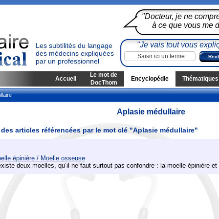
"Docteur, je ne compr
à ce que vous me di
"Je vais tout vous expli
Les subtilités du langage
des médecins expliquées
par un professionnel
Le mot de
Accueil
Encyclopédie
Thématiques
DocThom
laire
Aplasie médullaire
 des articles référencées par le mot clé "Aplasie médullaire"
elle épinière / Moelle osseuse
 existe deux moelles, qu’il ne faut surtout pas confondre : la moelle épinière e