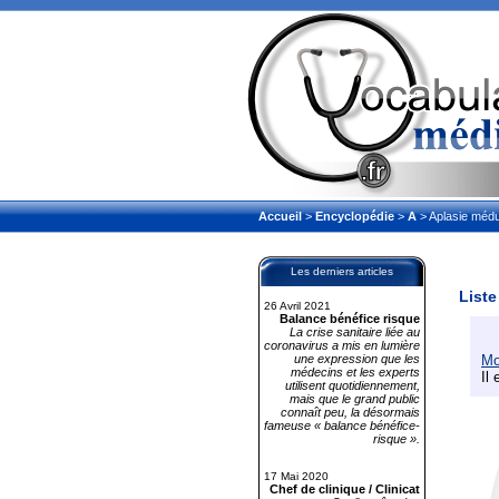
Accueil
>
Encyclopédie
>
A
> Aplasie médul
Les derniers articles
Liste
26 Avril 2021
Balance bénéfice risque
La crise sanitaire liée au
coronavirus a mis en lumière
une expression que les
Mo
médecins et les experts
Il
utilisent quotidiennement,
mais que le grand public
connaît peu, la désormais
fameuse « balance bénéfice-
risque ».
17 Mai 2020
Chef de clinique / Clinicat