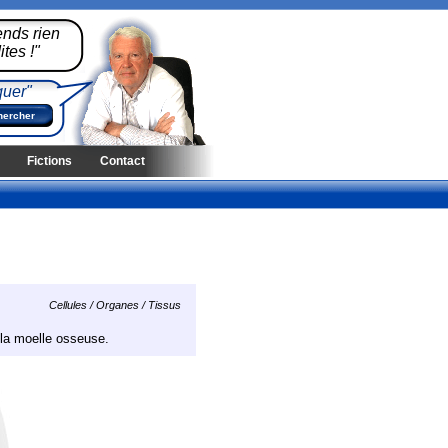
ends rien
tes !"
quer"
Fictions
Contact
Cellules / Organes / Tissus
t la moelle osseuse.