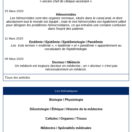
« ancien chef de clinique-assistant ».
25 Mars 2020
Hémorroïdes
Les hémorroïdes sont des organes normaux, situés dans le canal anal, et dont
absolument tout le monde est équipé ; mais le mot hémorroïdes est également utilisé
pour désigner les problèmes hémorroïdaires, ce qui entraîne une certaine confusion
dans l’esprit des patients.
11 Mars 2020
Endémie / Epidémie / Epidémiologie / Pandémie
Les trois termes « endémie », « épidémie » et « pandémie » appartiennent au
vocabulaire de l’épidémiologie.
06 Mars 2020
Docteur / Médecin
Un médecin est toujours docteur en médecine ; un « docteur » n’est pas
nécessairement un médecin.
Tous les articles
Les thématiques
Biologie / Physiologie
Déontologie / Éthique / Histoire de la médecine
Cellules / Organes / Tissus
Médecins / Spécialités médicales