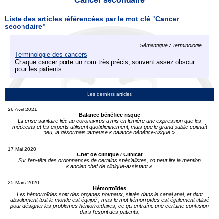
Cancer secondaire
Liste des articles référencées par le mot clé "Cancer
secondaire"
Sémantique / Terminologie
Terminologie des cancers
Chaque cancer porte un nom très précis, souvent assez obscur
pour les patients.
Les derniers articles
26 Avril 2021
Balance bénéfice risque
La crise sanitaire liée au coronavirus a mis en lumière une expression que les
médecins et les experts utilisent quotidiennement, mais que le grand public connaît
peu, la désormais fameuse « balance bénéfice-risque ».
17 Mai 2020
Chef de clinique / Clinicat
Sur l’en-tête des ordonnances de certains spécialistes, on peut lire la mention
« ancien chef de clinique-assistant ».
25 Mars 2020
Hémorroïdes
Les hémorroïdes sont des organes normaux, situés dans le canal anal, et dont
absolument tout le monde est équipé ; mais le mot hémorroïdes est également utilisé
pour désigner les problèmes hémorroïdaires, ce qui entraîne une certaine confusion
dans l’esprit des patients.