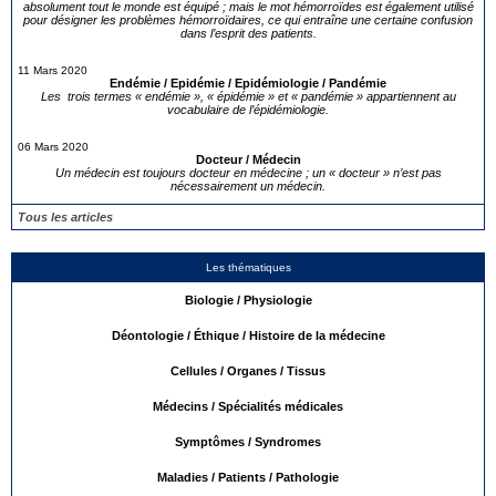
absolument tout le monde est équipé ; mais le mot hémorroïdes est également utilisé
pour désigner les problèmes hémorroïdaires, ce qui entraîne une certaine confusion
dans l’esprit des patients.
11 Mars 2020
Endémie / Epidémie / Epidémiologie / Pandémie
Les trois termes « endémie », « épidémie » et « pandémie » appartiennent au
vocabulaire de l’épidémiologie.
06 Mars 2020
Docteur / Médecin
Un médecin est toujours docteur en médecine ; un « docteur » n’est pas
nécessairement un médecin.
Tous les articles
Les thématiques
Biologie / Physiologie
Déontologie / Éthique / Histoire de la médecine
Cellules / Organes / Tissus
Médecins / Spécialités médicales
Symptômes / Syndromes
Maladies / Patients / Pathologie