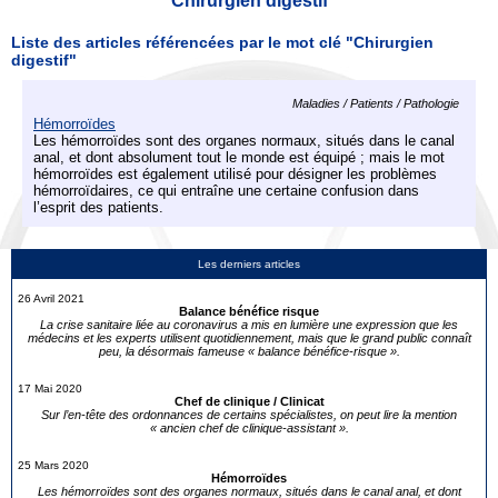
Chirurgien digestif
Liste des articles référencées par le mot clé "Chirurgien
digestif"
Maladies / Patients / Pathologie
Hémorroïdes
Les hémorroïdes sont des organes normaux, situés dans le canal
anal, et dont absolument tout le monde est équipé ; mais le mot
hémorroïdes est également utilisé pour désigner les problèmes
hémorroïdaires, ce qui entraîne une certaine confusion dans
l’esprit des patients.
Les derniers articles
26 Avril 2021
Balance bénéfice risque
La crise sanitaire liée au coronavirus a mis en lumière une expression que les
médecins et les experts utilisent quotidiennement, mais que le grand public connaît
peu, la désormais fameuse « balance bénéfice-risque ».
17 Mai 2020
Chef de clinique / Clinicat
Sur l’en-tête des ordonnances de certains spécialistes, on peut lire la mention
« ancien chef de clinique-assistant ».
25 Mars 2020
Hémorroïdes
Les hémorroïdes sont des organes normaux, situés dans le canal anal, et dont