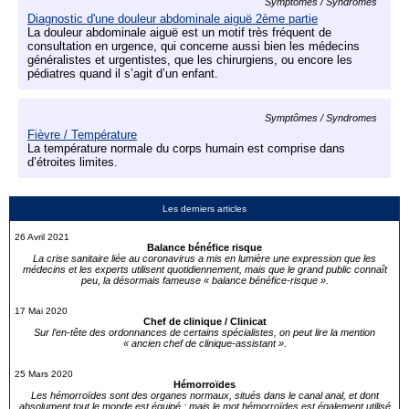
Symptômes / Syndromes
Diagnostic d'une douleur abdominale aiguë 2ème partie
La douleur abdominale aiguë est un motif très fréquent de
consultation en urgence, qui concerne aussi bien les médecins
généralistes et urgentistes, que les chirurgiens, ou encore les
pédiatres quand il s’agit d’un enfant.
Symptômes / Syndromes
Fièvre / Température
La température normale du corps humain est comprise dans
d’étroites limites.
Les derniers articles
26 Avril 2021
Balance bénéfice risque
La crise sanitaire liée au coronavirus a mis en lumière une expression que les
médecins et les experts utilisent quotidiennement, mais que le grand public connaît
peu, la désormais fameuse « balance bénéfice-risque ».
17 Mai 2020
Chef de clinique / Clinicat
Sur l’en-tête des ordonnances de certains spécialistes, on peut lire la mention
« ancien chef de clinique-assistant ».
25 Mars 2020
Hémorroïdes
Les hémorroïdes sont des organes normaux, situés dans le canal anal, et dont
absolument tout le monde est équipé ; mais le mot hémorroïdes est également utilisé