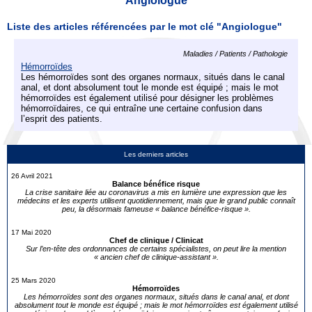
Angiologue
Liste des articles référencées par le mot clé "Angiologue"
Maladies / Patients / Pathologie
Hémorroïdes
Les hémorroïdes sont des organes normaux, situés dans le canal
anal, et dont absolument tout le monde est équipé ; mais le mot
hémorroïdes est également utilisé pour désigner les problèmes
hémorroïdaires, ce qui entraîne une certaine confusion dans
l’esprit des patients.
Les derniers articles
26 Avril 2021
Balance bénéfice risque
La crise sanitaire liée au coronavirus a mis en lumière une expression que les
médecins et les experts utilisent quotidiennement, mais que le grand public connaît
peu, la désormais fameuse « balance bénéfice-risque ».
17 Mai 2020
Chef de clinique / Clinicat
Sur l’en-tête des ordonnances de certains spécialistes, on peut lire la mention
« ancien chef de clinique-assistant ».
25 Mars 2020
Hémorroïdes
Les hémorroïdes sont des organes normaux, situés dans le canal anal, et dont
absolument tout le monde est équipé ; mais le mot hémorroïdes est également utilisé