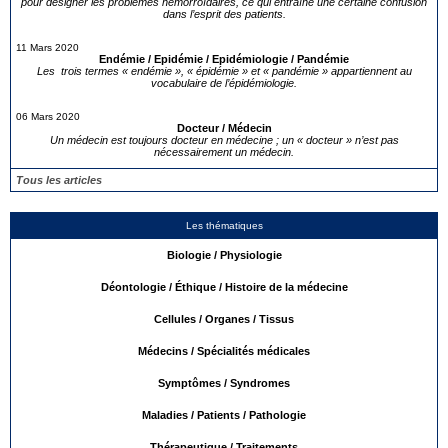
pour désigner les problèmes hémorroïdaires, ce qui entraîne une certaine confusion
dans l’esprit des patients.
11 Mars 2020
Endémie / Epidémie / Epidémiologie / Pandémie
Les trois termes « endémie », « épidémie » et « pandémie » appartiennent au
vocabulaire de l’épidémiologie.
06 Mars 2020
Docteur / Médecin
Un médecin est toujours docteur en médecine ; un « docteur » n’est pas
nécessairement un médecin.
Tous les articles
Les thématiques
Biologie / Physiologie
Déontologie / Éthique / Histoire de la médecine
Cellules / Organes / Tissus
Médecins / Spécialités médicales
Symptômes / Syndromes
Maladies / Patients / Pathologie
Thérapeutique / Traitements