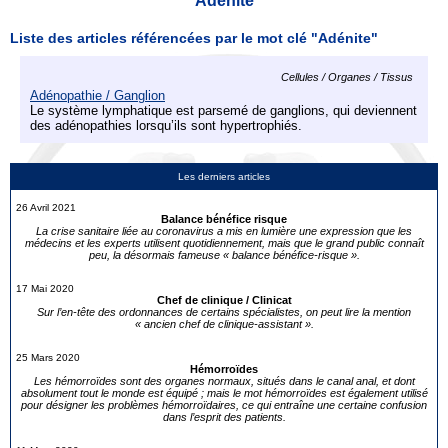
Adénite
Liste des articles référencées par le mot clé "Adénite"
Cellules / Organes / Tissus
Adénopathie / Ganglion
Le système lymphatique est parsemé de ganglions, qui deviennent
des adénopathies lorsqu’ils sont hypertrophiés.
Les derniers articles
26 Avril 2021
Balance bénéfice risque
La crise sanitaire liée au coronavirus a mis en lumière une expression que les
médecins et les experts utilisent quotidiennement, mais que le grand public connaît
peu, la désormais fameuse « balance bénéfice-risque ».
17 Mai 2020
Chef de clinique / Clinicat
Sur l’en-tête des ordonnances de certains spécialistes, on peut lire la mention
« ancien chef de clinique-assistant ».
25 Mars 2020
Hémorroïdes
Les hémorroïdes sont des organes normaux, situés dans le canal anal, et dont
absolument tout le monde est équipé ; mais le mot hémorroïdes est également utilisé
pour désigner les problèmes hémorroïdaires, ce qui entraîne une certaine confusion
dans l’esprit des patients.