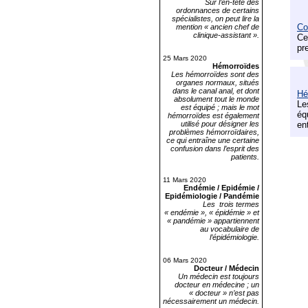
Sur l’en-tête des
ordonnances de certains
spécialistes, on peut lire la
Co
mention « ancien chef de
clinique-assistant ».
Ce
pr
25 Mars 2020
Hémorroïdes
Les hémorroïdes sont des
organes normaux, situés
dans le canal anal, et dont
Hé
absolument tout le monde
Le
est équipé ; mais le mot
éq
hémorroïdes est également
utilisé pour désigner les
en
problèmes hémorroïdaires,
ce qui entraîne une certaine
confusion dans l’esprit des
patients.
11 Mars 2020
Endémie / Epidémie /
Epidémiologie / Pandémie
Les trois termes
« endémie », « épidémie » et
« pandémie » appartiennent
au vocabulaire de
l’épidémiologie.
06 Mars 2020
Docteur / Médecin
Un médecin est toujours
docteur en médecine ; un
« docteur » n’est pas
nécessairement un médecin.