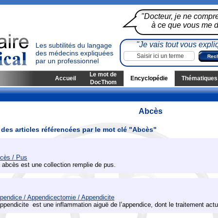
"Docteur, je ne compr
à ce que vous me di
"Je vais tout vous expli
Les subtilités du langage
des médecins expliquées
par un professionnel
Le mot de
Accueil
Encyclopédie
Thématiques
DocThom
Abcès
 des articles référencées par le mot clé "Abcès"
cès / Pus
 abcès est une collection remplie de pus.
pendice / Appendicectomie / Appendicite
appendicite est une inflammation aiguë de l’appendice, dont le traitement actu