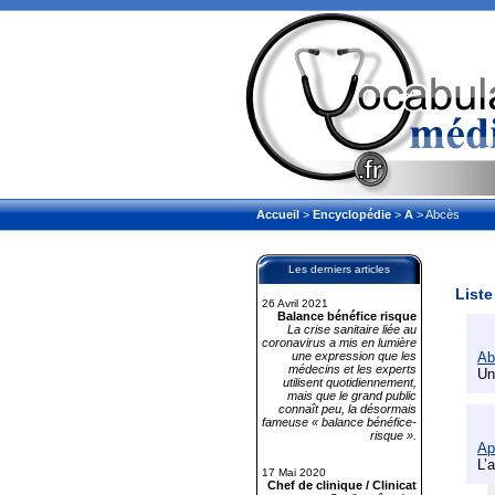
Accueil
>
Encyclopédie
>
A
> Abcès
Les derniers articles
Liste
26 Avril 2021
Balance bénéfice risque
La crise sanitaire liée au
coronavirus a mis en lumière
une expression que les
Ab
médecins et les experts
Un
utilisent quotidiennement,
mais que le grand public
connaît peu, la désormais
fameuse « balance bénéfice-
risque ».
Ap
L’
17 Mai 2020
Chef de clinique / Clinicat