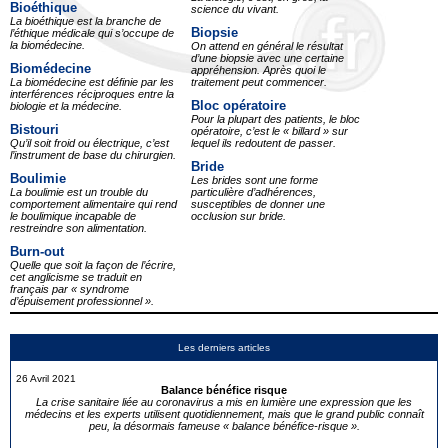
Bioéthique
science du vivant.
La bioéthique est la branche de
Biopsie
l’éthique médicale qui s’occupe de
la biomédecine.
On attend en général le résultat
d’une biopsie avec une certaine
Biomédecine
appréhension. Après quoi le
La biomédecine est définie par les
traitement peut commencer.
interférences réciproques entre la
Bloc opératoire
biologie et la médecine.
Pour la plupart des patients, le bloc
Bistouri
opératoire, c’est le « billard » sur
Qu’il soit froid ou électrique, c’est
lequel ils redoutent de passer.
l’instrument de base du chirurgien.
Bride
Boulimie
Les brides sont une forme
La boulimie est un trouble du
particulière d’adhérences,
comportement alimentaire qui rend
susceptibles de donner une
le boulimique incapable de
occlusion sur bride.
restreindre son alimentation.
Burn-out
Quelle que soit la façon de l’écrire,
cet anglicisme se traduit en
français par « syndrome
d’épuisement professionnel ».
Les derniers articles
26 Avril 2021
Balance bénéfice risque
La crise sanitaire liée au coronavirus a mis en lumière une expression que les
médecins et les experts utilisent quotidiennement, mais que le grand public connaît
peu, la désormais fameuse « balance bénéfice-risque ».