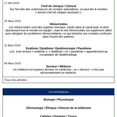
17 Mai 2020
Chef de clinique / Clinicat
Sur l’en-tête des ordonnances de certains spécialistes, on peut lire la mention
« ancien chef de clinique-assistant ».
25 Mars 2020
Hémorroïdes
Les hémorroïdes sont des organes normaux, situés dans le canal anal, et dont
absolument tout le monde est équipé ; mais le mot hémorroïdes est également utilisé
pour désigner les problèmes hémorroïdaires, ce qui entraîne une certaine confusion
dans l’esprit des patients.
11 Mars 2020
Endémie / Epidémie / Epidémiologie / Pandémie
Les trois termes « endémie », « épidémie » et « pandémie » appartiennent au
vocabulaire de l’épidémiologie.
06 Mars 2020
Docteur / Médecin
Un médecin est toujours docteur en médecine ; un « docteur » n’est pas
nécessairement un médecin.
Tous les articles
Les thématiques
Biologie / Physiologie
Déontologie / Éthique / Histoire de la médecine
Cellules / Organes / Tissus