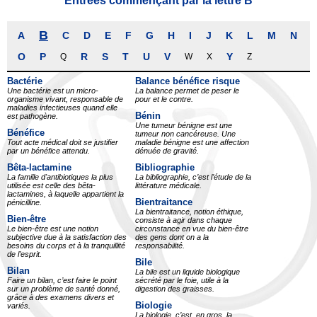
Entrées commençant par la lettre B
B
A
C
D
E
F
G
H
I
J
K
L
M
N
O
P
R
S
T
U
V
Y
Q
W
X
Z
Bactérie
Balance bénéfice risque
Une bactérie est un micro-
La balance permet de peser le
organisme vivant, responsable de
pour et le contre.
maladies infectieuses quand elle
Bénin
est pathogène.
Une tumeur bénigne est une
Bénéfice
tumeur non cancéreuse. Une
Tout acte médical doit se justifier
maladie bénigne est une affection
par un bénéfice attendu.
dénuée de gravité.
Bêta-lactamine
Bibliographie
La famille d'antibiotiques la plus
La bibliographie, c’est l’étude de la
utilisée est celle des bêta-
littérature médicale.
lactamines, à laquelle appartient la
Bientraitance
pénicilline.
La bientraitance, notion éthique,
Bien-être
consiste à agir dans chaque
Le bien-être est une notion
circonstance en vue du bien-être
subjective due à la satisfaction des
des gens dont on a la
besoins du corps et à la tranquillité
responsabilité.
de l’esprit.
Bile
Bilan
La bile est un liquide biologique
Faire un bilan, c’est faire le point
sécrété par le foie, utile à la
sur un problème de santé donné,
digestion des graisses.
grâce à des examens divers et
Biologie
variés.
La biologie, c’est, en gros, la