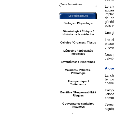
Tous les articles
Le che
appar
impla
Les thématiques
de ch
généti
Biologie / Physiologie
puis v
Déontologie / Éthique /
Une gl
Histoire de la médecine
Les c
Cellules / Organes / Tissus
phase 
cheve
Médecins / Spécialités
médicales
Nous 
calviti
Symptômes / Syndromes
Alopé
Maladies / Patients /
Pathologie
La ch
tempor
Thérapeutique /
cheve
Traitements
L’alop
Bénéfice / Responsabilité /
l’alop
Risques
comme 
Gouvernance sanitaire /
Certa
Instances
aiguë)