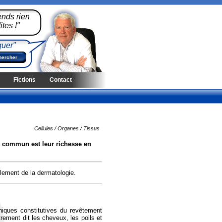
ends rien
tes !"
quer"
Fictions
Contact
Cellules / Organes / Tissus
nt commun est leur richesse en
llement de la dermatologie.
iques constitutives du revêtement
rement dit les cheveux, les poils et