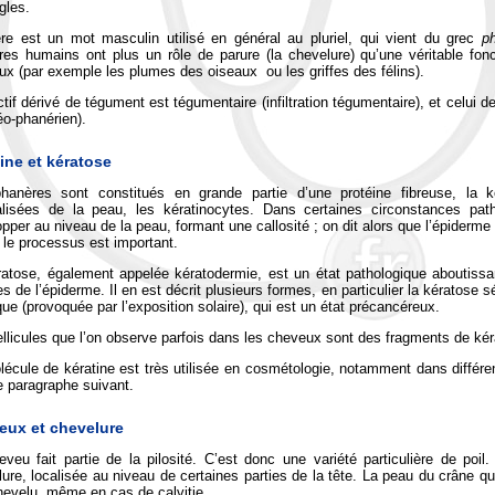
gles.
re est un mot masculin utilisé en général au pluriel, qui vient du grec
p
res humains ont plus un rôle de parure (la chevelure) qu’une véritable fo
x (par exemple les plumes des oiseaux ou les griffes des félins).
ctif dérivé de tégument est tégumentaire (infiltration tégumentaire), et celui
o-phanérien).
ine et kératose
hanères sont constitués en grande partie d’une protéine fibreuse, la ké
alisées de la peau, les kératinocytes. Dans certaines circonstances path
pper au niveau de la peau, formant une callosité ; on dit alors que l’épiderme 
le processus est important.
ratose, également appelée kératodermie, est un état pathologique aboutiss
s de l’épiderme. Il en est décrit plusieurs formes, en particulier la kératose 
que (provoquée par l’exposition solaire), qui est un état précancéreux.
llicules que l’on observe parfois dans les cheveux sont des fragments de kér
écule de kératine est très utilisée en cosmétologie, notamment dans différen
e paragraphe suivant.
eux et chevelure
eveu fait partie de la pilosité. C’est donc une variété particulière de po
ure, localisée au niveau de certaines parties de la tête. La peau du crâne
hevelu, même en cas de calvitie.