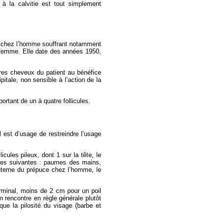
é à la calvitie est tout simplement
ue chez l’homme souffrant notamment
a femme. Elle date des années 1950,
pres cheveux du patient au bénéfice
tale, non sensible à l’action de la
ortant de un à quatre follicules.
l est d’usage de restreindre l’usage
icules pileux, dont 1 sur la tête, le
ones suivantes : paumes des mains,
interne du prépuce chez l’homme, le
erminal, moins de 2 cm pour un poil
 rencontre en règle générale plutôt
que la pilosité du visage (barbe et