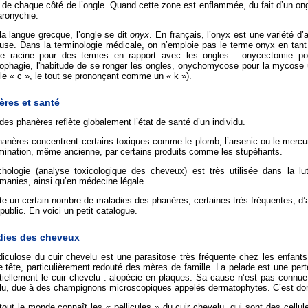
 de chaque côté de l’ongle. Quand cette zone est enflammée, du fait d’un on
aronychie.
a langue grecque, l’ongle se dit
onyx
. En français, l’onyx est une variété d’
use. Dans la terminologie médicale, on n’emploie pas le terme onyx en tant 
 racine pour des termes en rapport avec les ongles : onycectomie pour 
ophagie, l'habitude de se ronger les ongles, onychomycose pour la mycose 
le « c », le tout se prononçant comme un « k »).
ères et santé
 des phanères reflète globalement l’état de santé d’un individu.
anères concentrent certains toxiques comme le plomb, l’arsenic ou le mercure
mination, même ancienne, par certains produits comme les stupéfiants.
ichologie (analyse toxicologique des cheveux) est très utilisée dans la lu
manies, ainsi qu’en médecine légale.
ste un certain nombre de maladies des phanères, certaines très fréquentes, d
public. En voici un petit catalogue.
dies des cheveux
iculose du cuir chevelu est une parasitose très fréquente chez les enfants
 tête, particulièrement redouté des mères de famille. La pelade est une pert
tiellement le cuir chevelu : alopécie en plaques. Sa cause n’est pas connu
lu, due à des champignons microscopiques appelés dermatophytes. C’est do
tout le monde connaît les « pellicules » du cuir chevelu, qui sont des cellu