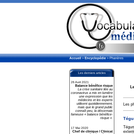
Accueil
>
Encyclopédie
> Phanères
Les derniers articles
26 Avril 2021
Balance bénéfice risque
Le
La crise sanitaire liée au
coronavirus a mis en lumière
une expression que les
médecins et les experts
utilisent quotidiennement,
Les ph
mais que le grand public
connaît peu, la désormais
fameuse « balance bénéfice-
Tégu
risque ».
Tégum
17 Mai 2020
extern
Chef de clinique / Clinicat