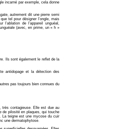
gle incarné par exemple, cela donne
agate, autrement dit une pierre semi
que tel pour désigner l’ongle, mais
l’ablation de l’appareil unguéal,
unguéale (avec, en prime, un « h »
. Ils sont également le reflet de la
tte antidopage et la détection des
’autres pas toujours bien connues du
, très contagieuse. Elle est due au
e de pilosité en plaques, qui touche
e. La teigne est une mycose du cuir
nc une dermatophytose.
les superficielles desquamées. Elles