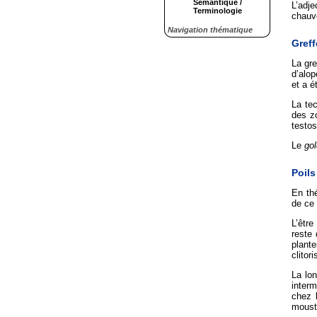
Sémantique /
L’adje
Terminologie
chauv
Navigation thématique
Gref
La gre
d’alop
et a é
La te
des zo
testos
Le
gol
Poils
En thé
de ce 
L’être
reste
plant
clitor
La lon
interm
chez l
moust