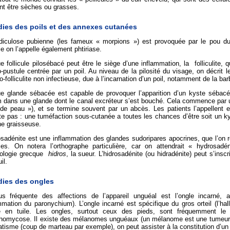
nt être sèches ou grasses.
dies des poils et des annexes cutanées
diculose pubienne (les fameux « morpions ») est provoquée par le pou d
le on l’appelle également phtiriase.
 follicule pilosébacé peut être le siège d’une inflammation, la folliculite,
-pustule centrée par un poil. Au niveau de la pilosité du visage, on décrit l
-folliculite non infectieuse, due à l’incarnation d’un poil, notamment de la bar
e glande sébacée est capable de provoquer l’apparition d’un kyste sébacé, 
 dans une glande dont le canal excréteur s’est bouché. Cela commence par u
 de peau »), et se termine souvent par un abcès. Les patients l’appellent 
te pas : une tuméfaction sous-cutanée a toutes les chances d’être soit un k
ne graisseuse.
rosadénite est une inflammation des glandes sudoripares apocrines, que l’o
lles. On notera l’orthographe particulière, car on attendrait « hydrosad
mologie grecque
hidros
, la sueur. L’hidrosadénite (ou hidradénite) peut s’ins
il.
dies des ongles
us fréquente des affections de l’appareil unguéal est l’ongle incarné, a
mmation du paronychium). L’ongle incarné est spécifique du gros orteil (l’h
le en tuile. Les ongles, surtout ceux des pieds, sont fréquemment le 
chomycose. Il existe des mélanomes unguéaux (un mélanome est une tumeur 
atisme (coup de marteau par exemple), on peut assister à la constitution d’