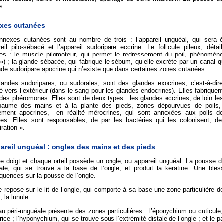
e.
xes cutanées
nnexes cutanées sont au nombre de trois : l’appareil unguéal, qui sera é
reil pilo-sébacé et l’appareil sudoripare eccrine. Le follicule pileux, déta
es : le muscle pilomoteur, qui permet le redressement du poil, phénomène a
») ; la glande sébacée, qui fabrique le sébum, qu’elle excrète par un canal q
nde sudoripare apocrine qui n’existe que dans certaines zones cutanées.
landes sudoripares, ou sudorales, sont des glandes exocrines, c’est-à-dire
 vers l’extérieur (dans le sang pour les glandes endocrines). Elles fabriquent
 des phéromones. Elles sont de deux types : les glandes eccrines, de loin l
paume des mains et à la plante des pieds, zones dépourvues de poils, e
ement apocrines, en réalité mérocrines, qui sont annexées aux poils d
lles. Elles sont responsables, de par les bactéries qui les colonisent, d
iration ».
areil unguéal : ongles des mains et des pieds
 doigt et chaque orteil possède un ongle, ou appareil unguéal. La pousse de
ale, qui se trouve à la base de l’ongle, et produit la kératine. Une ble
quences sur la pousse de l’ongle.
e repose sur le lit de l’ongle, qui comporte à sa base une zone particulière d
, la lunule.
u péri-unguéale présente des zones particulières : l’éponychium ou cuticule,
rice ; l’hyponychium, qui se trouve sous l’extrémité distale de l’ongle ; et le