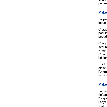
peuve
Mala
La pé
laquel
Chaque
papulo
pseudo
Chaqu
sébum
« ver
n’exis
bénig
L’hid
aisse
l’éty
Verneu
Mala
La pl
(infla
l’ong
l’ony
traum