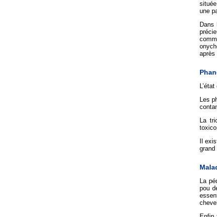
située
une p
Dans l
précie
comme
onych
après 
Phan
L’état
Les ph
conta
La tr
toxico
Il exi
grand 
Mala
La péd
pou de
essen
cheve
Enfin 