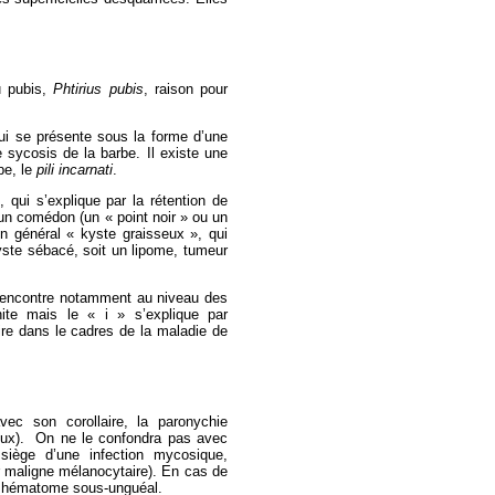
u pubis,
Phtirius pubis
, raison pour
 qui se présente sous la forme d’une
e sycosis de la barbe. Il existe une
be, le
pili
incarnati
.
qui s’explique par la rétention de
n comédon (un « point noir » ou un
en général « kyste graisseux », qui
yste sébacé, soit un lipome, tumeur
n rencontre notamment au niveau des
énite mais le « i » s’explique par
crire dans le cadres de la maladie de
vec son corollaire, la paronychie
allux). On ne le confondra pas avec
siège d’une infection mycosique,
maligne mélanocytaire). En cas de
un hématome sous-unguéal.