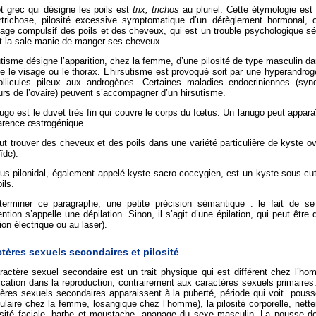
t grec qui désigne les poils est
trix, trichos
au pluriel. Cette étymologie es
ertrichose, pilosité excessive symptomatique d’un dérèglement hormonal, ou
age compulsif des poils et des cheveux, qui est un trouble psychologique s
st la sale manie de manger ses cheveux.
utisme désigne l’apparition, chez la femme, d’une pilosité de type masculin 
le visage ou le thorax. L’hirsutisme est provoqué soit par une hyperandrogén
ollicules pileux aux androgènes. Certaines maladies endocriniennes (sy
rs de l’ovaire) peuvent s’accompagner d’un hirsutisme.
ugo est le duvet très fin qui couvre le corps du fœtus. Un lanugo peut apparaî
carence œstrogénique.
t trouver des cheveux et des poils dans une variété particulière de kyste ov
ïde).
us pilonidal, également appelé kyste sacro-coccygien, est un kyste sous-cuta
ils.
terminer ce paragraphe, une petite précision sémantique : le fait de s
ention s’appelle une dépilation. Sinon, il s’agit d’une épilation, qui peut être
tion électrique ou au laser).
tères sexuels secondaires et pilosité
ractère sexuel secondaire est un trait physique qui est différent chez l’h
ication dans la reproduction, contrairement aux caractères sexuels primaires.
ères sexuels secondaires apparaissent à la puberté, période qui voit pousser
gulaire chez la femme, losangique chez l’homme), la pilosité corporelle, net
losité faciale, barbe et moustache, apanage du sexe masculin. La pousse d