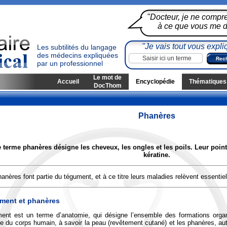
"Docteur, je ne compr
à ce que vous me di
"Je vais tout vous expli
Les subtilités du langage
des médecins expliquées
par un professionnel
Le mot de
Accueil
Encyclopédie
Thématiques
DocThom
Phanères
 terme phanères désigne les cheveux, les ongles et les poils. Leur poi
kératine.
anères font partie du tégument, et à ce titre leurs maladies relèvent essentie
ment et phanères
ent est un terme d’anatomie, qui désigne l’ensemble des formations organ
e du corps humain, à savoir la peau (revêtement cutané) et les phanères, aut