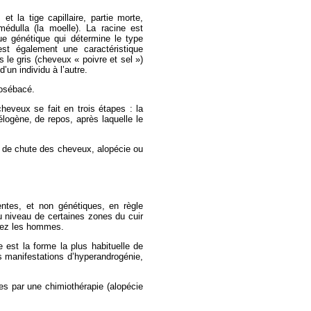
et la tige capillaire, partie morte,
édulla (la moelle). La racine est
que génétique qui détermine le type
st également une caractéristique
 le gris (cheveux « poivre et sel »)
un individu à l’autre.
losébacé.
eveux se fait en trois étapes : la
logène, de repos, après laquelle le
e de chute des cheveux, alopécie ou
tes, et non génétiques, en règle
u niveau de certaines zones du cuir
hez les hommes.
e est la forme la plus habituelle de
es manifestations d’hyperandrogénie,
es par une chimiothérapie (alopécie