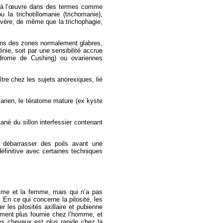
t à l’œuvre dans des termes comme
 la trichotillomanie (trichomanie),
évère, de même que la trichophagie,
dans des zones normalement glabres,
ie, soit par une sensibilité accrue
ndrome de Cushing) ou ovariennes
tre chez les sujets anorexiques, lié
arien, le tératome mature (ex kyste
né du sillon interfessier contenant
e débarrasser des poils avant une
 définitive avec certaines techniques
omme et la femme, mais qui n’a pas
 En ce qui concerne la pilosité, les
 les pilosités axillaire et pubienne
tement plus fournie chez l’homme, et
es cheveux est plus rapide chez la