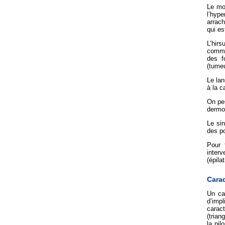
Le mo
l’hyp
arrach
qui e
L’hirs
comme 
des f
(tumeu
Le lan
à la 
On peu
dermo
Le sin
des po
Pour 
interv
(épila
Carac
Un ca
d’impl
caract
(trian
la pi