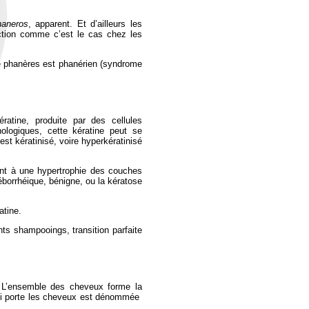
haneros
, apparent. Et d’ailleurs les
nction comme c’est le cas chez les
 de phanères est phanérien (syndrome
ratine, produite par des cellules
ologiques, cette kératine peut se
est kératinisé, voire hyperkératinisé
ant à une hypertrophie des couches
séborrhéique, bénigne, ou la kératose
atine.
ts shampooings, transition parfaite
il. L’ensemble des cheveux forme la
 qui porte les cheveux est dénommée