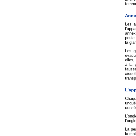
femm
Anne
Les a
l’appa
annex
poule 
la gla
Les g
évacué
elles,
à la 
fauss
aisse
transp
L’app
Chaque
ungué
consé
L’ongl
l’ongle
La pea
la mat