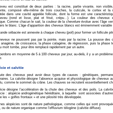
veu est constitué de deux parties : la racine, partie vivante, non visible, 
ente, composé elle-même de trois couches, la cuticule, le cortex et la m
ntée dans une cavité appelée follicule, dont la forme est une caractéristi
eveu (rond et lisse, plat et frisé, crépu…). La couleur des cheveux e
que. Comme chacun le sait, la couleur de la chevelure évolue avec l’âge vers
ers le blanc. L’âge d’apparition des cheveux blancs est éminemment variable d’
ande sébacée est annexée à chaque cheveu (poil) pour former un follicule pi
heveux ne poussent pas par la pointe, mais par la racine. La pousse des ch
anagène, de croissance, la phase catagène, de régression, puis la phase té
u mort tombe, pour être remplacé rapidement par un autre.
perdons en moyenne de 5 à 100 cheveux par jour, au-delà, il y a un problèm
e.
cie et calvitie
ute des cheveux peut avoir deux types de causes : génétiques, permanen
aires. La calvitie désigne l’absence acquise et physiologique de cheveux a
lu, comme le sommet du crâne. Les chauves se recrutent essentiellement c
écie désigne l’accélération de la chute des cheveux et des poils. La calviti
écie : alopécie androgénétique héréditaire, à laquelle sont associées d’autr
les « golfes frontaux » et une pilosité très développée.
ines alopécies sont de nature pathologique, comme celles qui sont provoqué
, ou de nature organique comme l’effluvium télogène (calvitie diffuse).