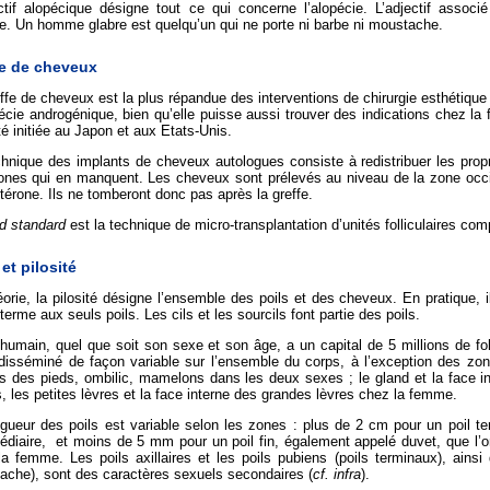
ctif alopécique désigne tout ce qui concerne l’alopécie. L’adjectif associ
e. Un homme glabre est quelqu’un qui ne porte ni barbe ni moustache.
fe de cheveux
ffe de cheveux est la plus répandue des interventions de chirurgie esthétiq
écie androgénique, bien qu’elle puisse aussi trouver des indications chez l
té initiée au Japon et aux Etats-Unis.
chnique des implants de cheveux autologues consiste à redistribuer les pro
nes qui en manquent. Les cheveux sont prélevés au niveau de la zone occipi
térone. Ils ne tomberont donc pas après la greffe.
d standard
est la technique de micro-transplantation d’unités folliculaires comp
 et pilosité
orie, la pilosité désigne l’ensemble des poils et des cheveux. En pratique, i
terme aux seuls poils. Les cils et les sourcils font partie des poils.
 humain, quel que soit son sexe et son âge, a un capital de 5 millions de foll
 disséminé de façon variable sur l’ensemble du corps, à l’exception des z
es des pieds, ombilic, mamelons dans les deux sexes ; le gland et la face 
is, les petites lèvres et la face interne des grandes lèvres chez la femme.
gueur des poils est variable selon les zones : plus de 2 cm pour un poil t
édiaire, et moins de 5 mm pour un poil fin, également appelé duvet, que l’on
a femme. Les poils axillaires et les poils pubiens (poils terminaux), ainsi 
ache), sont des caractères sexuels secondaires (
cf. infra
).