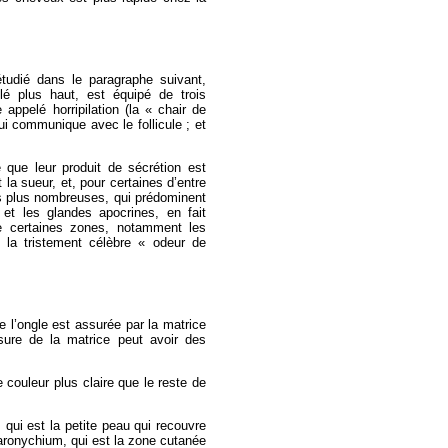
tudié dans le paragraphe suivant,
illé plus haut, est équipé de trois
ppelé horripilation (la « chair de
ui communique avec le follicule ; et
 que leur produit de sécrétion est
 la sueur, et, pour certaines d’entre
es plus nombreuses, qui prédominent
t les glandes apocrines, en fait
e certaines zones, notamment les
e la tristement célèbre « odeur de
 l’ongle est assurée par la matrice
ssure de la matrice peut avoir des
e couleur plus claire que le reste de
 qui est la petite peau qui recouvre
 paronychium, qui est la zone cutanée