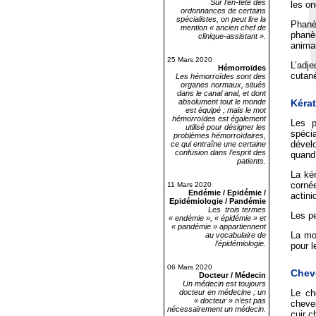
Sur l’en-tête des
les on
ordonnances de certains
spécialistes, on peut lire la
Phanè
mention « ancien chef de
phanè
clinique-assistant ».
animau
25 Mars 2020
L’adje
Hémorroïdes
cutané
Les hémorroïdes sont des
organes normaux, situés
dans le canal anal, et dont
Kérat
absolument tout le monde
est équipé ; mais le mot
hémorroïdes est également
Les p
utilisé pour désigner les
spéci
problèmes hémorroïdaires,
dévelo
ce qui entraîne une certaine
confusion dans l’esprit des
quand 
patients.
La ké
cornée
11 Mars 2020
Endémie / Epidémie /
actini
Epidémiologie / Pandémie
Les trois termes
Les pe
« endémie », « épidémie » et
« pandémie » appartiennent
La mol
au vocabulaire de
l’épidémiologie.
pour l
06 Mars 2020
Chev
Docteur / Médecin
Un médecin est toujours
Le ch
docteur en médecine ; un
« docteur » n’est pas
chevel
nécessairement un médecin.
cuir c