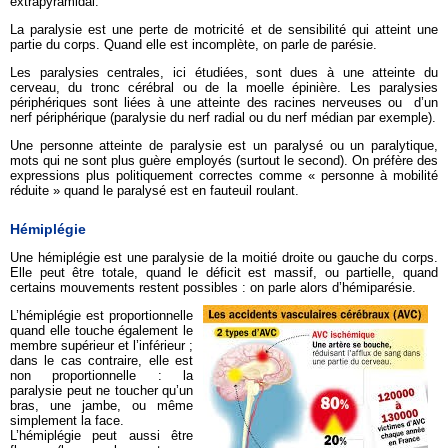
extrapyramidal.
La paralysie est une perte de motricité et de sensibilité qui atteint une
partie du corps. Quand elle est incomplète, on parle de parésie.
Les paralysies centrales, ici étudiées, sont dues à une atteinte du
cerveau, du tronc cérébral ou de la moelle épinière. Les paralysies
périphériques sont liées à une atteinte des racines nerveuses ou d’un
nerf périphérique (paralysie du nerf radial ou du nerf médian par exemple).
Une personne atteinte de paralysie est un paralysé ou un paralytique,
mots qui ne sont plus guère employés (surtout le second). On préfère des
expressions plus politiquement correctes comme « personne à mobilité
réduite » quand le paralysé est en fauteuil roulant.
Hémiplégie
Une hémiplégie est une paralysie de la moitié droite ou gauche du corps.
Elle peut être totale, quand le déficit est massif, ou partielle, quand
certains mouvements restent possibles : on parle alors d’hémiparésie.
L’hémiplégie est proportionnelle
quand elle touche également le
membre supérieur et l’inférieur ;
dans le cas contraire, elle est
non proportionnelle : la
paralysie peut ne toucher qu’un
bras, une jambe, ou même
simplement la face.
L’hémiplégie peut aussi être