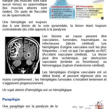
flasque (les muscles sont sans
aucun tonus) ou spasmodique
(les muscles atteints sont
raides). On parle de flaccidité
ou de spasmodicité.
Une hémiplégie est toujours
due à une lésion de la voie pyramidale, la lésion étant toujours
controlatérale (du côté opposé) à la paralysie.
Les lésions en cause peuvent être
vasculaires, tumorales, traumatiques ou
infectieuses (abcès cérébral). Les
hémiplégies d’origine vasculaire sont les plus
fréquentes ; c’est ce que l’on appelle un AVC
(Accident vasculaire cérébral). La lésion
peut être ischémique, par obstruction
vasculaire (embolie ou thrombose), ou
hémorragique (rupture d’anévrisme cérébral).
Les hémiplégies d’origine vasculaire ont un
début brutal, et peuvent régresser plus ou
moins complètement ; les hémiplégies tumorales s’installent lentement et
s’aggravent progressivement.
Un sujet atteint d’hémiplégie est un hémiplégique.
Paraplégie
Une paraplégie est la paralysie de la