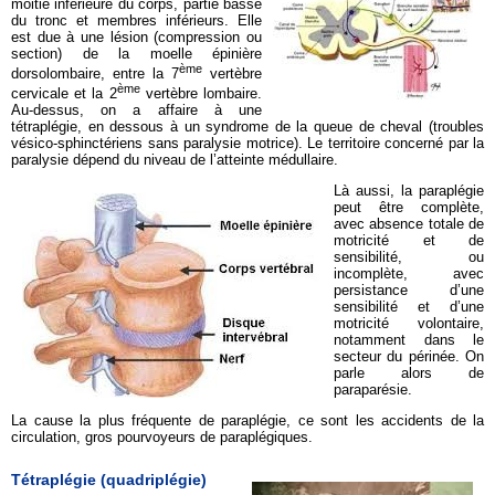
moitié inférieure du corps, partie basse
du tronc et membres inférieurs. Elle
est due à une lésion (compression ou
section) de la moelle épinière
ème
dorsolombaire, entre la 7
vertèbre
ème
cervicale et la 2
vertèbre lombaire.
Au-dessus, on a affaire à une
tétraplégie, en dessous à un syndrome de la queue de cheval (troubles
vésico-sphinctériens sans paralysie motrice). Le territoire concerné par la
paralysie dépend du niveau de l’atteinte médullaire.
Là aussi, la paraplégie
peut être complète,
avec absence totale de
motricité et de
sensibilité, ou
incomplète, avec
persistance d’une
sensibilité et d’une
motricité volontaire,
notamment dans le
secteur du périnée. On
parle alors de
paraparésie.
La cause la plus fréquente de paraplégie, ce sont les accidents de la
circulation, gros pourvoyeurs de paraplégiques.
Tétraplégie (quadriplégie)