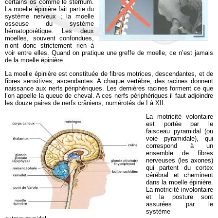
certains os comme le sternum.
La moelle épinière fait partie du
système nerveux ; la moelle
osseuse du système
hématopoïétique. Les deux
moelles, souvent confondues,
n’ont donc strictement rien à
voir entre elles. Quand on pratique une greffe de moelle, ce n’est jamais
de la moelle épinière.
La moelle épinière est constituée de fibres motrices, descendantes, et de
fibres sensitives, ascendantes. A chaque vertèbre, des racines donnent
naissance aux nerfs périphériques. Les dernières racines forment ce que
l’on appelle la queue de cheval. A ces nerfs périphériques il faut adjoindre
les douze paires de nerfs crâniens, numérotés de I à XII.
La motricité volontaire
est portée par le
faisceau pyramidal (ou
voie pyramidale), qui
correspond à un
ensemble de fibres
nerveuses (les axones)
qui partent du cortex
cérébral et cheminent
dans la moelle épinière.
La motricité involontaire
et la posture sont
assurées par le
système