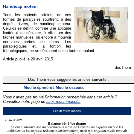
Handicap moteur
Tous les patients atteints de ces
formes de paralysies souffrent, à des
degrés divers, de handicap moteur.
Celui-ci se définit comme une aptitude
limitée à se déplacer, à effectuer des
tâches manuelles, ou encore à mouvoir
certaines parties du corps. Les
paraplégiques et, a fortiori les
tétraplégiques, ne se déplacent qu’en fauteuil roulant.
Article publié le 20 avril 2015
docThom
Doc Thom vous suggère les articles suivants :
Moelle épinière / Moelle osseuse
Vous n'avez pas trouvé l'information recherchée dans cet article ?
Consultez notre page de
sites recommandés
.
Les derniers articles
26 Avril 2021
Balance bénéfice risque
La crise sanitaire liée au coronavirus a mis en lumière une expression que les
médecins et les experts utilisent quotidiennement, mais que le grand public connaît