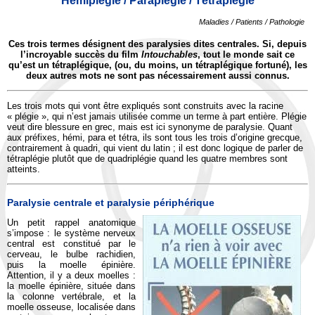
Hémiplégie / Paraplégie / Tétraplégie
Maladies / Patients / Pathologie
Ces trois termes désignent des paralysies dites centrales. Si, depuis
l’incroyable succès du film
Intouchables
, tout le monde sait ce
qu’est un tétraplégique, (ou, du moins, un tétraplégique fortuné), les
deux autres mots ne sont pas nécessairement aussi connus.
Les trois mots qui vont être expliqués sont construits avec la racine
« plégie », qui n’est jamais utilisée comme un terme à part entière. Plégie
veut dire blessure en grec, mais est ici synonyme de paralysie. Quant
aux préfixes, hémi, para et tétra, ils sont tous les trois d’origine grecque,
contrairement à quadri, qui vient du latin ; il est donc logique de parler de
tétraplégie plutôt que de quadriplégie quand les quatre membres sont
atteints.
Paralysie centrale et paralysie périphérique
Un petit rappel anatomique
s’impose : le système nerveux
central est constitué par le
cerveau, le bulbe rachidien,
puis la moelle épinière.
Attention, il y a deux moelles :
la moelle épinière, située dans
la colonne vertébrale, et la
moelle osseuse, localisée dans