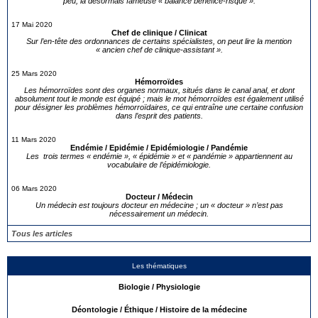
peu, la désormais fameuse « balance bénéfice-risque ».
17 Mai 2020
Chef de clinique / Clinicat
Sur l’en-tête des ordonnances de certains spécialistes, on peut lire la mention
« ancien chef de clinique-assistant ».
25 Mars 2020
Hémorroïdes
Les hémorroïdes sont des organes normaux, situés dans le canal anal, et dont
absolument tout le monde est équipé ; mais le mot hémorroïdes est également utilisé
pour désigner les problèmes hémorroïdaires, ce qui entraîne une certaine confusion
dans l’esprit des patients.
11 Mars 2020
Endémie / Epidémie / Epidémiologie / Pandémie
Les trois termes « endémie », « épidémie » et « pandémie » appartiennent au
vocabulaire de l’épidémiologie.
06 Mars 2020
Docteur / Médecin
Un médecin est toujours docteur en médecine ; un « docteur » n’est pas
nécessairement un médecin.
Tous les articles
Les thématiques
Biologie / Physiologie
Déontologie / Éthique / Histoire de la médecine