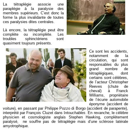
La tétraplégie associe une
paraplégie à la paralysie des
membres supérieurs. C’est donc la
forme la plus invalidante de toutes
ces paralysies dites centrales.
Là encore, la tétraplégie peut être
complète ou incomplète. Les
troubles sphinctériens sont
quasiment toujours présents.
Ce sont les accidents,
notamment de la
circulation, qui sont
responsables du plus
grand nombre de
tétraplégiques, dont
certains sont célèbres,
de l’acteur Christopher
Reeves (chute de
cheval) à Franck
Williams, propriétaire
de l’écurie automobile
éponyme (accident de
voiture), en passant par Philippe Pozzo di Borgo (accident de parapente),
interprété par François Cluzet dans I
ntouchables
. En revanche, le célèbre
physicien et cosmologiste anglais Stephen Hawking, complètement
paralysé, ne souffre pas de tétraplégie mais d’une sclérose latérale
amyotrophique.