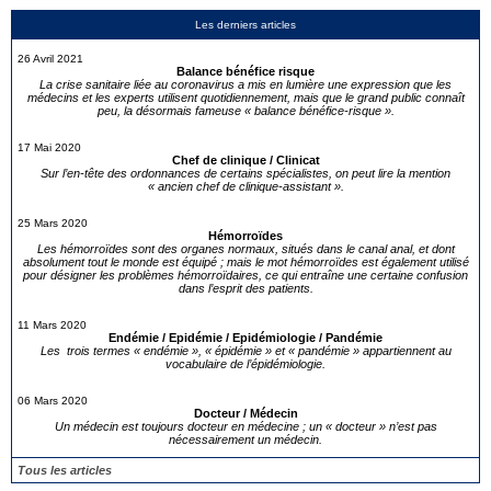
Les derniers articles
26 Avril 2021
Balance bénéfice risque
La crise sanitaire liée au coronavirus a mis en lumière une expression que les
médecins et les experts utilisent quotidiennement, mais que le grand public connaît
peu, la désormais fameuse « balance bénéfice-risque ».
17 Mai 2020
Chef de clinique / Clinicat
Sur l’en-tête des ordonnances de certains spécialistes, on peut lire la mention
« ancien chef de clinique-assistant ».
25 Mars 2020
Hémorroïdes
Les hémorroïdes sont des organes normaux, situés dans le canal anal, et dont
absolument tout le monde est équipé ; mais le mot hémorroïdes est également utilisé
pour désigner les problèmes hémorroïdaires, ce qui entraîne une certaine confusion
dans l’esprit des patients.
11 Mars 2020
Endémie / Epidémie / Epidémiologie / Pandémie
Les trois termes « endémie », « épidémie » et « pandémie » appartiennent au
vocabulaire de l’épidémiologie.
06 Mars 2020
Docteur / Médecin
Un médecin est toujours docteur en médecine ; un « docteur » n’est pas
nécessairement un médecin.
Tous les articles