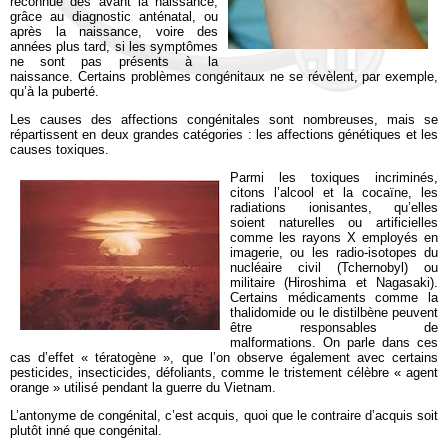
reconnue dès avant la naissance,
grâce au diagnostic anténatal, ou
après la naissance, voire des
années plus tard, si les symptômes
ne sont pas présents à la
naissance. Certains problèmes congénitaux ne se révèlent, par exemple,
qu’à la puberté.
Les causes des affections congénitales sont nombreuses, mais se
répartissent en deux grandes catégories : les affections génétiques et les
causes toxiques.
Parmi les toxiques incriminés,
citons l’alcool et la cocaïne, les
radiations ionisantes, qu’elles
soient naturelles ou artificielles
comme les rayons X employés en
imagerie, ou les radio-isotopes du
nucléaire civil (Tchernobyl) ou
militaire (Hiroshima et Nagasaki).
Certains médicaments comme la
thalidomide ou le distilbène peuvent
être responsables de
malformations. On parle dans ces
cas d’effet « tératogène », que l’on observe également avec certains
pesticides, insecticides, défoliants, comme le tristement célèbre « agent
orange » utilisé pendant la guerre du Vietnam.
L’antonyme de congénital, c’est acquis, quoi que le contraire d’acquis soit
plutôt inné que congénital.