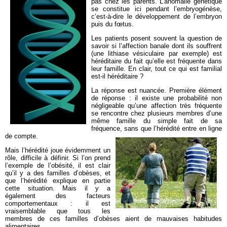
pas chez les parents. L’anomalie génétique
se constitue ici pendant l’embryogénèse,
c’est-à-dire le développement de l’embryon
puis du fœtus.
Les patients posent souvent la question de
savoir si l’affection banale dont ils souffrent
(une lithiase vésiculaire par exemple) est
héréditaire du fait qu’elle est fréquente dans
leur famille. En clair, tout ce qui est familial
est-il héréditaire ?
La réponse est nuancée. Première élément
de réponse : il existe une probabilité non
négligeable qu’une affection très fréquente
se rencontre chez plusieurs membres d’une
même famille du simple fait de sa
fréquence, sans que l’hérédité entre en ligne
de compte.
Mais l’hérédité joue évidemment un
rôle, difficile à définir. Si l’on prend
l’exemple de l’obésité, il est clair
qu’il y a des familles d’obèses, et
que l’hérédité explique en partie
cette situation. Mais il y a
également des facteurs
comportementaux : il est
vraisemblable que tous les
membres de ces familles d’obèses aient de mauvaises habitudes
alimentaires.