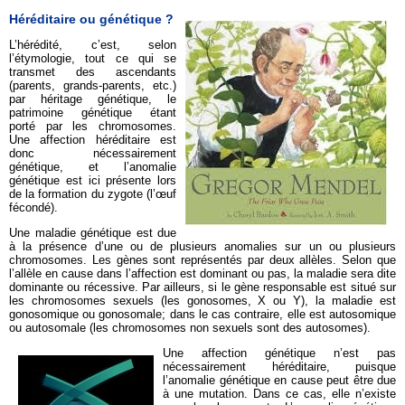
Héréditaire ou génétique ?
L’hérédité, c’est, selon
l’étymologie, tout ce qui se
transmet des ascendants
(parents, grands-parents, etc.)
par héritage génétique, le
patrimoine génétique étant
porté par les chromosomes.
Une affection héréditaire est
donc nécessairement
génétique, et l’anomalie
génétique est ici présente lors
de la formation du zygote (l’œuf
fécondé).
Une maladie génétique est due
à la présence d’une ou de plusieurs anomalies sur un ou plusieurs
chromosomes. Les gènes sont représentés par deux allèles. Selon que
l’allèle en cause dans l’affection est dominant ou pas, la maladie sera dite
dominante ou récessive. Par ailleurs, si le gène responsable est situé sur
les chromosomes sexuels (les gonosomes, X ou Y), la maladie est
gonosomique ou gonosomale; dans le cas contraire, elle est autosomique
ou autosomale (les chromosomes non sexuels sont des autosomes).
Une affection génétique n’est pas
nécessairement héréditaire, puisque
l’anomalie génétique en cause peut être due
à une mutation. Dans ce cas, elle n’existe