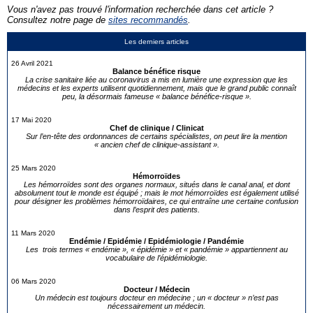
Vous n'avez pas trouvé l'information recherchée dans cet article ?
Consultez notre page de
sites recommandés
.
Les derniers articles
26 Avril 2021
Balance bénéfice risque
La crise sanitaire liée au coronavirus a mis en lumière une expression que les
médecins et les experts utilisent quotidiennement, mais que le grand public connaît
peu, la désormais fameuse « balance bénéfice-risque ».
17 Mai 2020
Chef de clinique / Clinicat
Sur l’en-tête des ordonnances de certains spécialistes, on peut lire la mention
« ancien chef de clinique-assistant ».
25 Mars 2020
Hémorroïdes
Les hémorroïdes sont des organes normaux, situés dans le canal anal, et dont
absolument tout le monde est équipé ; mais le mot hémorroïdes est également utilisé
pour désigner les problèmes hémorroïdaires, ce qui entraîne une certaine confusion
dans l’esprit des patients.
11 Mars 2020
Endémie / Epidémie / Epidémiologie / Pandémie
Les trois termes « endémie », « épidémie » et « pandémie » appartiennent au
vocabulaire de l’épidémiologie.
06 Mars 2020
Docteur / Médecin
Un médecin est toujours docteur en médecine ; un « docteur » n’est pas
nécessairement un médecin.