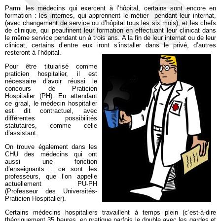
Parmi les médecins qui exercent à l’hôpital, certains sont encore en
formation : les internes, qui apprennent le métier pendant leur internat,
(avec changement de service ou d’hôpital tous les six mois), et les chefs
de clinique, qui peaufinent leur formation en effectuant leur clinicat dans
le même service pendant un à trois ans. A la fin de leur internat ou de leur
clinicat, certains d’entre eux iront s’installer dans le privé, d’autres
resteront à l’hôpital.
Pour être titularisé comme
praticien hospitalier, il est
nécessaire d’avoir réussi le
concours de Praticien
Hospitalier (PH). En attendant
ce graal, le médecin hospitalier
est dit contractuel, avec
différentes possibilités
statutaires, comme celle
d’assistant.
On trouve également dans les
CHU des médecins qui ont
aussi une fonction
d’enseignants : ce sont les
professeurs, que l’on appelle
actuellement PU-PH
(Professeur des Universités-
Praticien Hospitalier).
Certains médecins hospitaliers travaillent à temps plein (c’est-à-dire
théoriquement 35 heures, en pratique parfois le double avec les gardes et