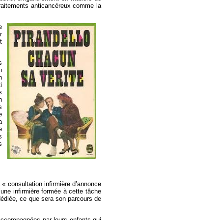
s traitements anticancéreux comme la
e
r
t
s
n
n
i
s
n
s
e
a
e
s
s
a « consultation infirmière d’annonce
qu’une infirmière formée à cette tâche
 dédiée, ce que sera son parcours de
 accompagnées par leurs enfants qui