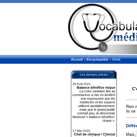
Accueil
>
Encyclopédie
> Vérité
Les derniers articles
26 Avril 2021
Balance bénéfice risque
C’
La crise sanitaire liée au
coronavirus a mis en lumière
une expression que les
médecins et les experts
utilisent quotidiennement,
Rien n
mais que le grand public
ils ne
connaît peu, la désormais
fameuse « balance bénéfice-
risque ».
Diffé
17 Mai 2020
Mais, 
Chef de clinique / Clinicat