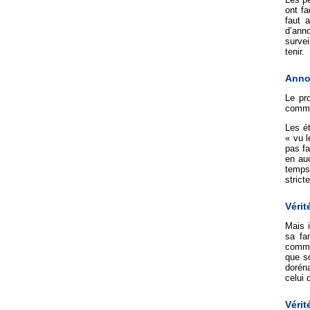
ont fa
faut a
d’anno
survei
tenir.
Anno
Le pro
comme 
Les ét
« vu l
pas fa
en auc
temps 
strict
Vérit
Mais i
sa fam
commun
que so
dorén
celui 
Vérit