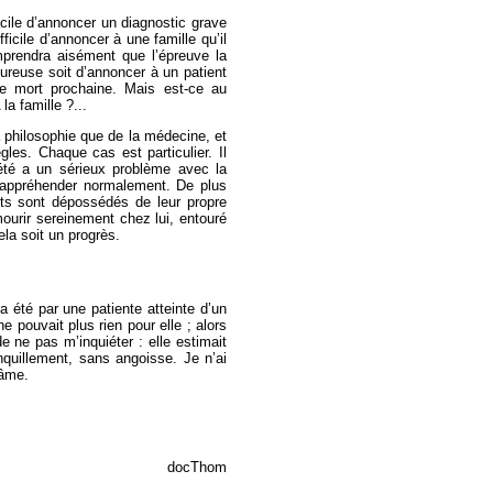
acile d’annoncer un diagnostic grave
fficile d’annoncer à une famille qu’il
mprendra aisément que l’épreuve la
loureuse soit d’annoncer à un patient
ne mort prochaine. Mais est-ce au
la famille ?...
a philosophie que de la médecine, et
ègles. Chaque cas est particulier. Il
té a un sérieux problème avec la
s appréhender normalement. De plus
nts sont dépossédés de leur propre
mourir sereinement chez lui, entouré
la soit un progrès.
’a été par une patiente atteinte d’un
 pouvait plus rien pour elle ; alors
de ne pas m’inquiéter : elle estimait
anquillement, sans angoisse. Je n’ai
’âme.
docThom