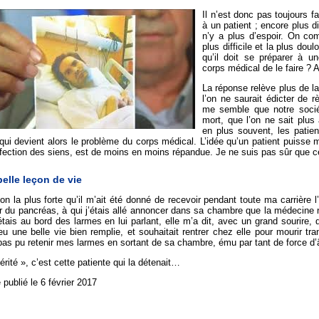
Il n’est donc pas toujours f
à un patient ; encore plus di
n’y a plus d’espoir. On co
plus difficile et la plus dou
qu’il doit se préparer à u
corps médical de le faire ? A 
La réponse relève plus de l
l’on ne saurait édicter de r
me semble que notre socié
mort, que l’on ne sait plu
en plus souvent, les patie
qui devient alors le problème du corps médical. L’idée qu’un patient puisse 
ffection des siens, est de moins en moins répandue. Je ne suis pas sûr que ce
elle leçon de vie
on la plus forte qu’il m’ait été donné de recevoir pendant toute ma carrière l
 du pancréas, à qui j’étais allé annoncer dans sa chambre que la médecine ne
étais au bord des larmes en lui parlant, elle m’a dit, avec un grand sourire, 
eu une belle vie bien remplie, et souhaitait rentrer chez elle pour mourir tr
pas pu retenir mes larmes en sortant de sa chambre, ému par tant de force d
érité », c’est cette patiente qui la détenait…
e publié le 6 février 2017