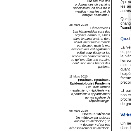
Sur l’en-tête des
(qui v
ordonnances de certains
les au
spécialistes, on peut lire la
autres
mention « ancien chef de
clinique-assistant ».
Que la
chang
25 Mars 2020
"sanct
Hémorroïdes
Les hémorroïdes sont des
organes normaux, situés
Quel 
dans le canal anal, et dont
absolument tout le monde
est équipé ; mais le mot
La vér
hémorroïdes est également
et, po
utilisé pour désigner les
la vé
problèmes hémorroïdaires,
ce qui entraîne une certaine
l’erre
confusion dans l’esprit des
c’est 
patients.
quant
l’expé
11 Mars 2020
factu
Endémie / Epidémie /
préco
Epidémiologie / Pandémie
Les trois termes
Et pui
« endémie », « épidémie » et
« pandémie » appartiennent
son ce
au vocabulaire de
proche
l’épidémiologie.
de gro
06 Mars 2020
Docteur / Médecin
Vérit
Un médecin est toujours
docteur en médecine ; un
On ne
« docteur » n’est pas
dans l
nécessairement un médecin.