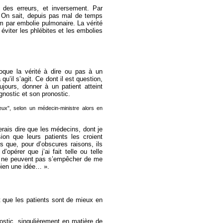
s des erreurs, et inversement. Par
. On sait, depuis pas mal de temps
m par embolie pulmonaire. La vérité
 éviter les phlébites et les embolies
oque la vérité à dire ou pas à un
qu’il s’agit. Ce dont il est question,
oujours, donner à un patient atteint
gnostic et son pronostic.
eux", selon un médecin-ministre alors en
merais dire que les médecins, dont je
ion que leurs patients les croient
is que, pour d’obscures raisons, ils
’opérer que j’ai fait telle ou telle
ils ne peuvent pas s’empêcher de me
bien une idée… ».
t que les patients sont de mieux en
ostic, singulièrement en matière de