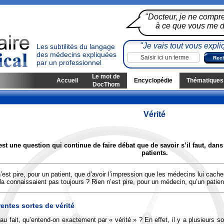
"Docteur, je ne compr
à ce que vous me di
"Je vais tout vous expli
Les subtilités du langage
des médecins expliquées
par un professionnel
Le mot de
Accueil
Encyclopédie
Thématiques
DocThom
Vérité
est une question qui continue de faire débat que de savoir s’il faut, dans 
patients.
’est pire, pour un patient, que d’avoir l’impression que les médecins lui cachen
 la connaissaient pas toujours ? Rien n’est pire, pour un médecin, qu’un patien
rentes sortes de vérité
au fait, qu’entend-on exactement par « vérité » ? En effet, il y a plusieurs sor