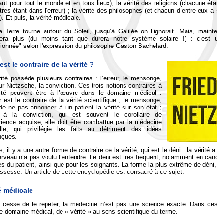
aut pour tout le monde et en tous lieux), la vérité des religions (chacune éta
tres étant dans l’erreur) ; la vérité des philosophes (et chacun d’entre eux a 
). Et puis, la vérité médicale.
 Terre tourne autour du Soleil, jusqu’à Galilée on l’ignorait. Mais, mainte
era plus (du moins tant que durera notre système solaire !) : c’est un
ionnée" selon l'expression du philosophe Gaston Bachelard.
est le contraire de la vérité ?
ité possède plusieurs contraires : l’erreur, le mensonge,
ur Nietzsche, la conviction. Ces trois notions contraires à
rité peuvent être à l’œuvre dans le domaine médical :
ur est le contraire de la vérité scientifique ; le mensonge,
de ne pas annoncer à un patient la vérité sur son état ;
 à la conviction, qui est souvent le corollaire de
rience acquise, elle doit être combattue par la médecine
elle, qui privilégie les faits au détriment des idées
nçues.
s, il y a une autre forme de contraire de la vérité, qui est le déni : la vérité
rveau n’a pas voulu l’entendre. Le déni est très fréquent, notamment en cancé
s du patient, ainsi que pour les soignants. La forme la plus extrême de déni, 
ssesse. Un article de cette encyclopédie est consacré à ce sujet.
é médicale
 cesse de le répéter, la médecine n’est pas une science exacte. Dans ces c
e domaine médical, de « vérité » au sens scientifique du terme.