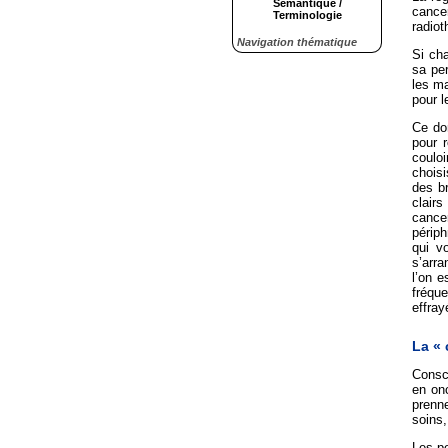
Sémantique /
cancer
Terminologie
radiot
Navigation thématique
Si ch
sa per
les m
pour l
Ce don
pour r
coulo
chois
des br
clairs
cance
périp
qui v
s’arr
l’on e
fréqu
effray
La « 
Consci
en onc
prenne
soins,
Les pe