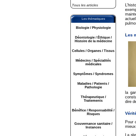
L’his
Tous les articles
exemp
mainte
actuel
Les thématiques
pulmo
Biologie / Physiologie
Les m
Déontologie / Éthique /
Histoire de la médecine
Cellules / Organes / Tissus
Médecins / Spécialités
médicales
Symptômes / Syndromes
Maladies / Patients /
Pathologie
la gar
consta
Thérapeutique /
Traitements
dire d
Bénéfice / Responsabilité /
Vérit
Risques
Pour c
Gouvernance sanitaire /
mieux
Instances
La règ