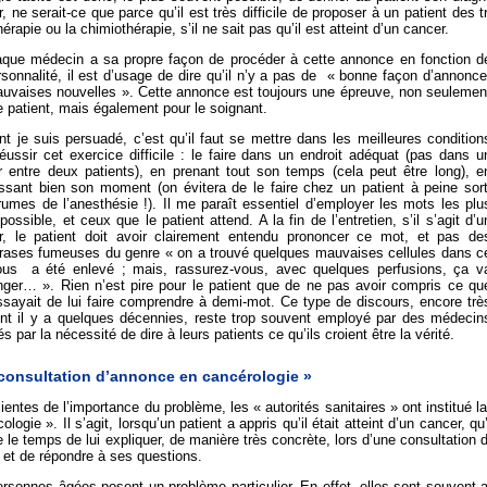
, ne serait-ce que parce qu’il est très difficile de proposer à un patient de
hérapie ou la chimiothérapie, s’il ne sait pas qu’il est atteint d’un cancer.
aque médecin a sa propre façon de procéder à cette annonce en fonction d
sonnalité, il est d’usage de dire qu’il n’y a pas de « bonne façon d’annonce
auvaises nouvelles ». Cette annonce est toujours une épreuve, non seulemen
e patient, mais également pour le soignant.
t je suis persuadé, c’est qu’il faut se mettre dans les meilleures condition
éussir cet exercice difficile : le faire dans un endroit adéquat (pas dans u
ir entre deux patients), en prenant tout son temps (cela peut être long), e
issant bien son moment (on évitera de le faire chez un patient à peine sort
umes de l’anesthésie !). Il me paraît essentiel d’employer les mots les plu
 possible, et ceux que le patient attend. A la fin de l’entretien, s’il s’agit d’u
r, le patient doit avoir clairement entendu prononcer ce mot, et pas de
hrases fumeuses du genre « on a trouvé quelques mauvaises cellules dans c
ous a été enlevé ; mais, rassurez-vous, avec quelques perfusions, ça v
anger… ». Rien n’est pire pour le patient que de ne pas avoir compris ce qu
ssayait de lui faire comprendre à demi-mot. Ce type de discours, encore trè
ent il y a quelques décennies, reste trop souvent employé par des médecin
és par la nécessité de dire à leurs patients ce qu’ils croient être la vérité.
consultation d’annonce en cancérologie »
entes de l’importance du problème, les « autorités sanitaires » ont institué l
ologie ». Il s’agit, lorsqu’un patient a appris qu’il était atteint d’un cancer, 
 le temps de lui expliquer, de manière très concrète, lors d’une consultation
 et de répondre à ses questions.
rsonnes âgées posent un problème particulier. En effet, elles sont souvent