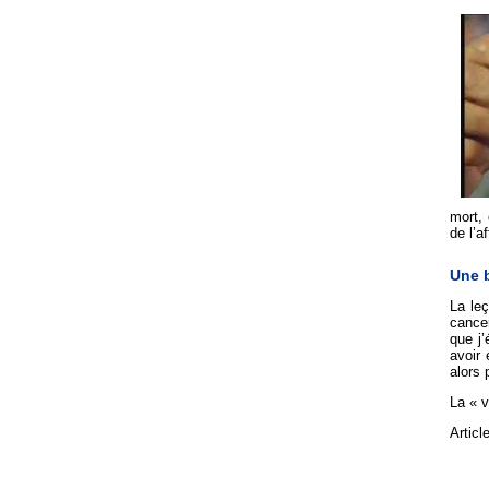
mort, 
de l’a
Une b
La leç
cancer
que j’
avoir 
alors 
La « v
Articl