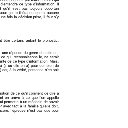
’entendre ce type d’information. Il
t qu’il n’est pas toujours opportun
aucun geste thérapeutique ni aucune
ne fois la décision prise, il faut s’y
 être certain, autant le pronostic,
n, une réponse du genre de celle-ci :
ce qui, reconnaissons le, ne serait
tente de ce type d’information. Mais,
i (il ou elle en a) pour combien de
 car, à la vérité, personne n’en sait
estion de ce qu’il convient de dire à
ient en arrive à ce que l’on appelle
qui permette à un médecin de savoir
avec tact à la famille qu’elle doit,
core, l’épreuve n’est pas que pour