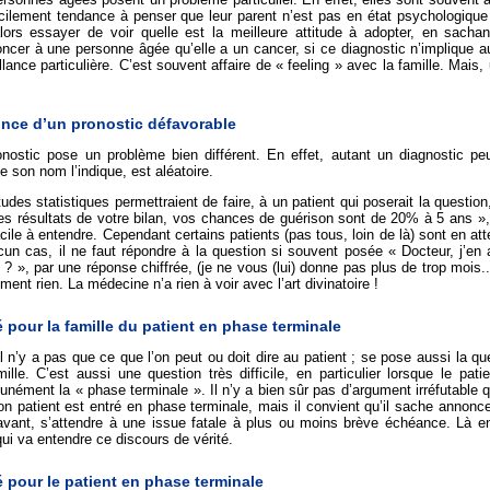
cilement tendance à penser que leur parent n’est pas en état psychologique d
lors essayer de voir quelle est la meilleure attitude à adopter, en sachan
ncer à une personne âgée qu’elle a un cancer, si ce diagnostic n’implique 
llance particulière. C’est souvent affaire de « feeling » avec la famille. Mais, u
nce d’un pronostic défavorable
nostic pose un problème bien différent. En effet, autant un diagnostic peut
son nom l’indique, est aléatoire.
udes statistiques permettraient de faire, à un patient qui poserait la questio
es résultats de votre bilan, vos chances de guérison sont de 20% à 5 ans », 
cile à entendre. Cependant certains patients (pas tous, loin de là) sont en at
un cas, il ne faut répondre à la question si souvent posée « Docteur, j’en a
? », par une réponse chiffrée, (je ne vous (lui) donne pas plus de trop mois..)
ement rien. La médecine n’a rien à voir avec l’art divinatoire !
é pour la famille du patient en phase terminale
l n’y a pas que ce que l’on peut ou doit dire au patient ; se pose aussi la qu
ille. C’est aussi une question très difficile, en particulier lorsque le pat
ément la « phase terminale ». Il n’y a bien sûr pas d’argument irréfutable 
n patient est entré en phase terminale, mais il convient qu’il sache annoncer 
avant, s’attendre à une issue fatale à plus ou moins brève échéance. Là en
qui va entendre ce discours de vérité.
é pour le patient en phase terminale