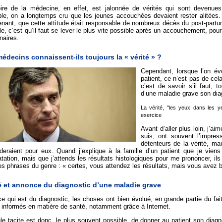
toire de la médecine, en effet, est jalonnée de vérités qui sont devenue
le, on a longtemps cru que les jeunes accouchées devaient rester alitées
nant, que cette attitude était responsable de nombreux décès du post-partu
le, c’est qu’il faut se lever le plus vite possible après un accouchement, pour
naires.
édecins connaissent-ils toujours la « vérité » ?
Cependant, lorsque l’on év
patient, ce n’est pas de cela 
c’est de savoir s’il faut, t
d’une maladie grave son dia
La vérité, "les yeux dans les y
exercice
Avant d’aller plus loin, j’ai
suis, ont souvent l’impress
détenteurs de la vérité, ma
deraient pour eux. Quand j’explique à la famille d’un patient que je viens d
tation, mais que j’attends les résultats histologiques pour me prononcer, 
es phrases du genre : « certes, vous attendez les résultats, mais vous avez 
é et annonce du diagnostic d’une maladie grave
e qui est du diagnostic, les choses ont bien évolué, en grande partie du fai
 informés en matière de santé, notamment grâce à Internet.
le tacite est donc, le plus souvent possible, de donner au patient son diagn