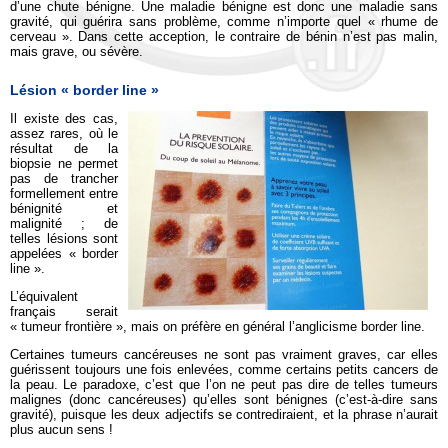
d’une chute bénigne. Une maladie bénigne est donc une maladie sans
gravité, qui guérira sans problème, comme n’importe quel « rhume de
cerveau ». Dans cette acception, le contraire de bénin n’est pas malin,
mais grave, ou sévère.
Lésion « border line »
Il existe des cas,
assez rares, où le
résultat de la
biopsie ne permet
pas de trancher
formellement entre
bénignité et
malignité ; de
telles lésions sont
appelées « border
line ».
L’équivalent
français serait
« tumeur frontière », mais on préfère en général l’anglicisme border line.
Certaines tumeurs cancéreuses ne sont pas vraiment graves, car elles
guérissent toujours une fois enlevées, comme certains petits cancers de
la peau. Le paradoxe, c’est que l’on ne peut pas dire de telles tumeurs
malignes (donc cancéreuses) qu’elles sont bénignes (c’est-à-dire sans
gravité), puisque les deux adjectifs se contrediraient, et la phrase n’aurait
plus aucun sens !