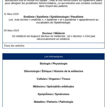
absolument tout le monde est équipé ; mais le mot hémorroïdes est également utilisé
pour désigner les problèmes hémorroïdaires, ce qui entraîne une certaine confusion
dans l’esprit des patients.
11 Mars 2020
Endémie / Epidémie / Epidémiologie / Pandémie
Les trois termes « endémie », « épidémie » et « pandémie » appartiennent au
vocabulaire de l’épidémiologie.
06 Mars 2020
Docteur / Médecin
Un médecin est toujours docteur en médecine ; un « docteur » n’est pas
nécessairement un médecin.
Tous les articles
Les thématiques
Biologie / Physiologie
Déontologie / Éthique / Histoire de la médecine
Cellules / Organes / Tissus
Médecins / Spécialités médicales
Symptômes / Syndromes
Maladies / Patients / Pathologie