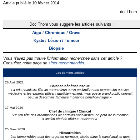
Article publié le 10 février 2014
docThom
Doc Thom vous suggère les articles suivants :
Aigu / Chronique / Grave
Kyste / Lésion / Tumeur
Biopsie
Vous n'avez pas trouvé l'information recherchée dans cet article ?
Consultez notre page de
sites recommandés
.
Les derniers articles
26 Avril 2021
Balance bénéfice risque
La crise sanitaire liée au coronavirus a mis en lumière une expression que les
médecins et les experts utilisent quotidiennement, mais que le grand public connaît
peu, la désormais fameuse « balance bénéfice-risque ».
17 Mai 2020
Chef de clinique / Clinicat
Sur l’en-tête des ordonnances de certains spécialistes, on peut lire la mention
« ancien chef de clinique-assistant ».
25 Mars 2020
Hémorroïdes
Les hémorroïdes sont des organes normaux, situés dans le canal anal, et dont